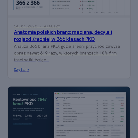
14.07.2026 · ANALIZY
Anatomia polskich branż: mediana, decyle i
rozjazd średniej w 366 klasach PKD
Analiza 366 branż PKD: gdzie średni przychód zawyża
obraz nawet 619 razy, w których branżach 10% firm
traci setki tysięc...
Czytaj
→