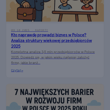
09.10.2025 · RAPORTY
Kto naprawdę prowadzi biznes w Polsce?
Analiza struktury wiekowej przedsiębiorców
2025
Kompletna analiza 3,5 mln przedsiębiorców w Polsce
2025. Dowiedz się, w jakim wieku najlepiej założyć
firmę, jakie branż...
Czytaj
→