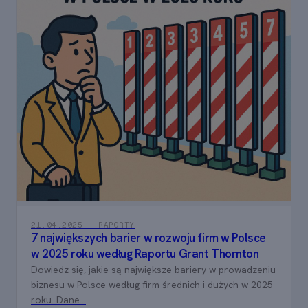
21.04.2025 · RAPORTY
7 największych barier w rozwoju firm w Polsce
w 2025 roku według Raportu Grant Thornton
Dowiedz się, jakie są największe bariery w prowadzeniu
biznesu w Polsce według firm średnich i dużych w 2025
roku. Dane...