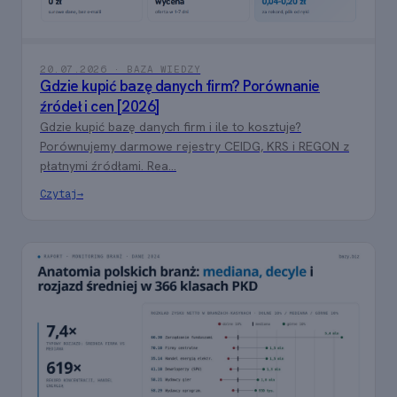
20.07.2026 · BAZA WIEDZY
Gdzie kupić bazę danych firm? Porównanie
źródeł i cen [2026]
Gdzie kupić bazę danych firm i ile to kosztuje?
Porównujemy darmowe rejestry CEIDG, KRS i REGON z
płatnymi źródłami. Rea...
Czytaj
→