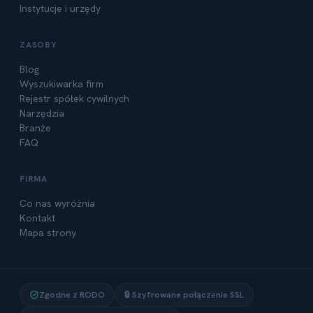
Instytucje i urzędy
ZASOBY
Blog
Wyszukiwarka firm
Rejestr spółek cywilnych
Narzędzia
Branże
FAQ
FIRMA
Co nas wyróżnia
Kontakt
Mapa strony
🇵🇱
+48
Oddzwoń do mnie
Zgodne z RODO
🔒 Szyfrowane połączenie SSL