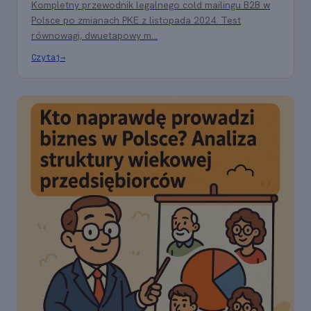
Kompletny przewodnik legalnego cold mailingu B2B w
Polsce po zmianach PKE z listopada 2024. Test
równowagi, dwuetapowy m...
Czytaj
→