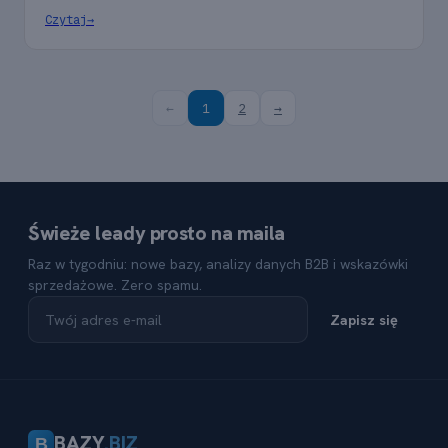
Czytaj
→
←
1
2
→
Świeże leady prosto na maila
Raz w tygodniu: nowe bazy, analizy danych B2B i wskazówki
sprzedażowe. Zero spamu.
Zapisz się
BAZY
.BIZ
B