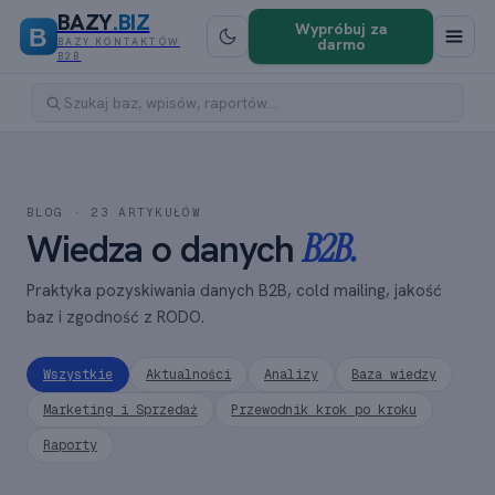
BAZY
.BIZ
Wypróbuj za
B
darmo
BAZY KONTAKTÓW
B2B
BLOG ·
23
ARTYKUŁÓW
Wiedza o danych
B2B.
Praktyka pozyskiwania danych B2B, cold mailing, jakość
baz i zgodność z RODO.
Wszystkie
Aktualności
Analizy
Baza wiedzy
Marketing i Sprzedaż
Przewodnik krok po kroku
Raporty