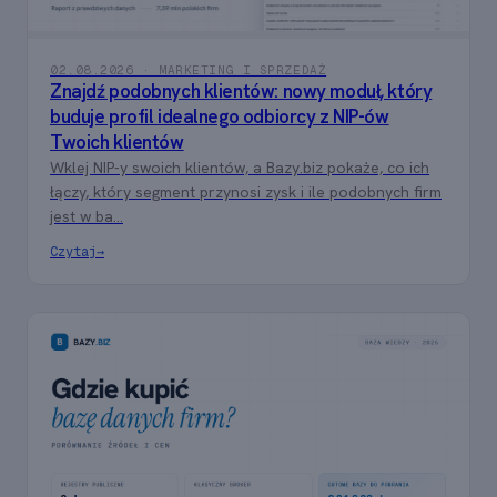
02.08.2026 · MARKETING I SPRZEDAŻ
Znajdź podobnych klientów: nowy moduł, który
buduje profil idealnego odbiorcy z NIP-ów
Twoich klientów
Wklej NIP-y swoich klientów, a Bazy.biz pokaże, co ich
łączy, który segment przynosi zysk i ile podobnych firm
jest w ba...
Czytaj
→