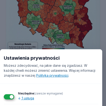
Ustawienia prywatności
03.12.2025 · RAPORTY
Możesz zdecydować, na jakie dane się zgadzasz. W
Demograficzny drenaż Polski: jak pięć
każdej chwili możesz zmienić ustawienia.
Więcej informacji
metropolii wysysa młodych z 87% powiatów
znajdziesz w naszej
Polityka prywatności
.
Analiza migracji młodych Polaków 2004-2024. 330 z 380
powiatów traci młodych ludzi. Warszawa, Kraków i
Wrocław rosną o 1...
Niezbędne
(zawsze wymagane)
Czytaj
→
↓
1
usługa