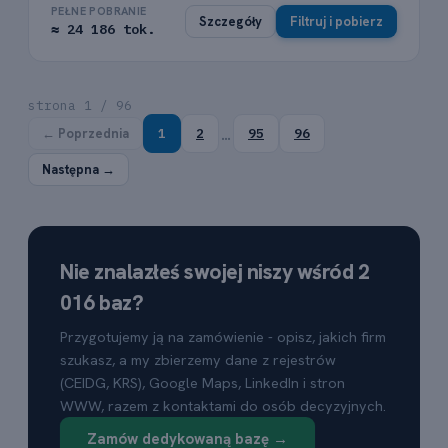
PEŁNE POBRANIE
Szczegóły
Filtruj i pobierz
≈ 24 186 tok.
strona 1 / 96
…
← Poprzednia
1
2
95
96
Następna →
Nie znalazłeś swojej niszy wśród 2
016 baz?
Przygotujemy ją na zamówienie - opisz, jakich firm
szukasz, a my zbierzemy dane z rejestrów
(CEIDG, KRS), Google Maps, LinkedIn i stron
WWW, razem z kontaktami do osób decyzyjnych.
Zamów dedykowaną bazę →