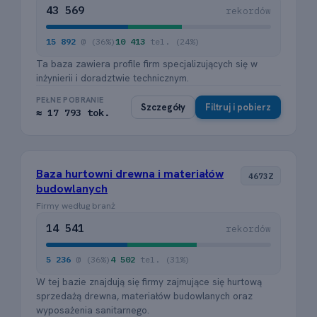
43 569
rekordów
15 892
@ (36%)
10 413
tel. (24%)
Ta baza zawiera profile firm specjalizujących się w
inżynierii i doradztwie technicznym.
PEŁNE POBRANIE
Szczegóły
Filtruj i pobierz
≈ 17 793 tok.
Baza hurtowni drewna i materiałów
4673Z
budowlanych
Firmy według branż
14 541
rekordów
5 236
@ (36%)
4 502
tel. (31%)
W tej bazie znajdują się firmy zajmujące się hurtową
sprzedażą drewna, materiałów budowlanych oraz
wyposażenia sanitarnego.