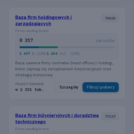
Baza firm holdingowych i
7010Z
zarządzających
Firmy według branż
8 317
rekordów
1 697
@ (20%)
1 654
tel. (20%)
Baza zawiera firmy centralne (head offices) i holdingi,
które zajmują się zarządzaniem korporacyjnym oraz
strategią biznesową.
PEŁNE POBRANIE
Szczegóły
Filtruj i pobierz
≈ 2 351 tok.
Baza firm Inżynieryjnych i doradztwa
7112Z
technicznego
Firmy według branż