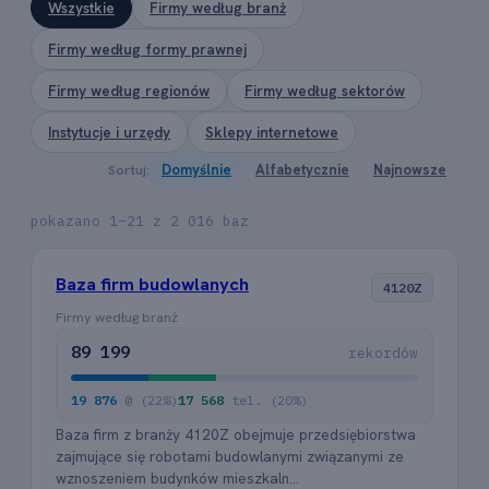
Wszystkie
Firmy według branż
Firmy według formy prawnej
Firmy według regionów
Firmy według sektorów
Instytucje i urzędy
Sklepy internetowe
Sortuj:
Domyślnie
Alfabetycznie
Najnowsze
pokazano 1–21 z 2 016 baz
Baza firm budowlanych
4120Z
Firmy według branż
89 199
rekordów
19 876
@ (22%)
17 568
tel. (20%)
Baza firm z branży 4120Z obejmuje przedsiębiorstwa
zajmujące się robotami budowlanymi związanymi ze
wznoszeniem budynków mieszkaln...