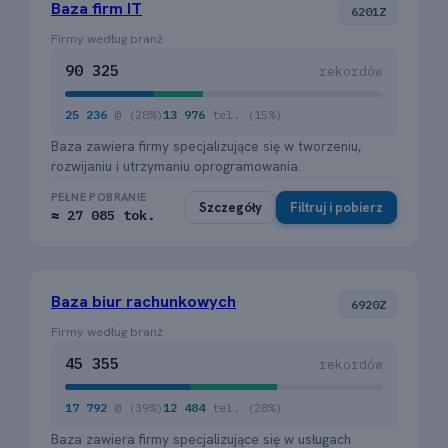
Baza firm IT
6201Z
Firmy według branż
90 325
rekordów
25 236
@ (28%)
13 976
tel. (15%)
Baza zawiera firmy specjalizujące się w tworzeniu,
rozwijaniu i utrzymaniu oprogramowania.
PEŁNE POBRANIE
Szczegóły
Filtruj i pobierz
≈ 27 085 tok.
Baza biur rachunkowych
6920Z
Firmy według branż
45 355
rekordów
17 792
@ (39%)
12 484
tel. (28%)
Baza zawiera firmy specjalizujące się w usługach