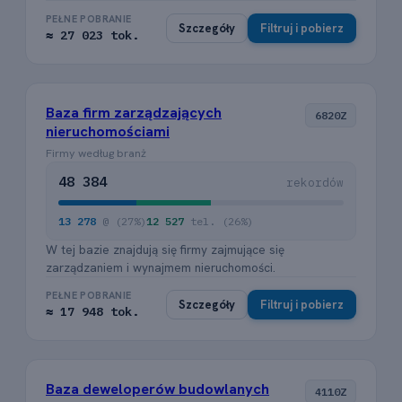
PEŁNE POBRANIE
Szczegóły
Filtruj i pobierz
≈ 27 023 tok.
Baza firm zarządzających
6820Z
nieruchomościami
Firmy według branż
48 384
rekordów
13 278
@ (27%)
12 527
tel. (26%)
W tej bazie znajdują się firmy zajmujące się
zarządzaniem i wynajmem nieruchomości.
PEŁNE POBRANIE
Szczegóły
Filtruj i pobierz
≈ 17 948 tok.
Baza deweloperów budowlanych
4110Z