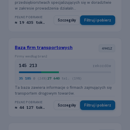
przedsiębiorstwach specjalizujących się w doradztwie
w zakresie prowadzenia działaln...
PEŁNE POBRANIE
Szczegóły
Filtruj i pobierz
≈ 19 435 tok.
Baza firm transportowych
4941Z
Firmy według branż
145 213
rekordów
35 185
@ (24%)
27 640
tel. (19%)
Ta baza zawiera informacje o firmach zajmujących się
transportem drogowym towarów.
PEŁNE POBRANIE
Szczegóły
Filtruj i pobierz
≈ 44 127 tok.