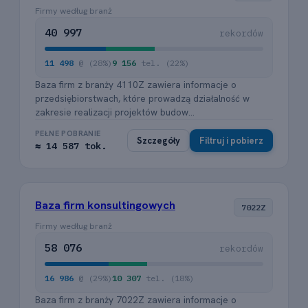
Firmy według branż
40 997
rekordów
11 498
@ (28%)
9 156
tel. (22%)
Baza firm z branży 4110Z zawiera informacje o
przedsiębiorstwach, które prowadzą działalność w
zakresie realizacji projektów budow...
PEŁNE POBRANIE
Szczegóły
Filtruj i pobierz
≈ 14 587 tok.
Baza firm konsultingowych
7022Z
Firmy według branż
58 076
rekordów
16 986
@ (29%)
10 307
tel. (18%)
Baza firm z branży 7022Z zawiera informacje o