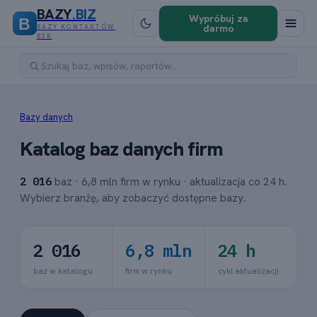
BAZY
.BIZ
Wypróbuj za
B
darmo
BAZY KONTAKTÓW
B2B
Bazy danych
Katalog baz danych firm
2 016
baz · 6,8 mln firm w rynku · aktualizacja co 24 h.
Wybierz branżę, aby zobaczyć dostępne bazy.
2 016
6,8 mln
24 h
baz w katalogu
firm w rynku
cykl aktualizacji