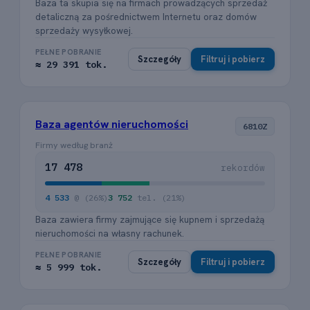
Baza ta skupia się na firmach prowadzących sprzedaż
detaliczną za pośrednictwem Internetu oraz domów
sprzedaży wysyłkowej.
PEŁNE POBRANIE
Szczegóły
Filtruj i pobierz
≈ 29 391 tok.
Baza agentów nieruchomości
6810Z
Firmy według branż
17 478
rekordów
4 533
@ (26%)
3 752
tel. (21%)
Baza zawiera firmy zajmujące się kupnem i sprzedażą
nieruchomości na własny rachunek.
PEŁNE POBRANIE
Szczegóły
Filtruj i pobierz
≈ 5 999 tok.