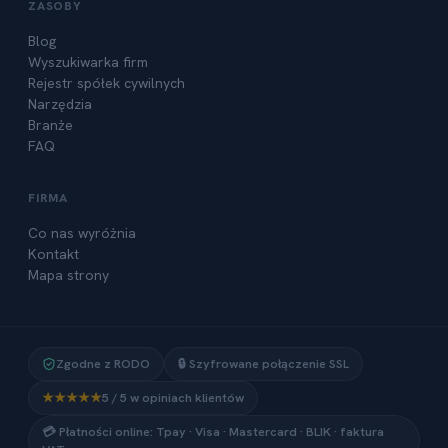
ZASOBY
Blog
Wyszukiwarka firm
Rejestr spółek cywilnych
Narzędzia
Branże
FAQ
FIRMA
Co nas wyróżnia
Kontakt
Mapa strony
🇵🇱
+48
Oddzwoń do mnie
Zgodne z RODO
🔒 Szyfrowane połączenie SSL
Klikając "Oddzwoń do mnie" wyrażasz zgodę na
★★★★★
5 / 5 w opiniach klientów
kontakt pod podanym numerem.
Możesz w każdej chwili zrezygnować lub
💳 Płatności online: Tpay · Visa · Mastercard · BLIK · faktura
napisać do nas wiadomość
.