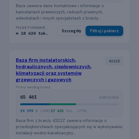
Baza zawiera dane kontaktowe i informacje o
kancelariach prawniczych, radcach prawnych,
adwokatach i innych specjalistach z branży...
PEŁNE POBRANIE
Szczegóły
Filtruj i pobierz
≈ 28 630 tok.
Baza firm instalatorskich,
4322Z
hydraulicznych, ciepłowniczych,
klimatyzacji oraz systemów
grzewczych i gazowych
Firmy według branż
65 461
rekordów
19 399
@ (30%)
17 625
tel. (27%)
Baza firm z branży 4322Z zawiera informacje o
przedsiębiorstwach specjalizujących się w wykonywaniu
instalacji wodno-kanalizacyjny...