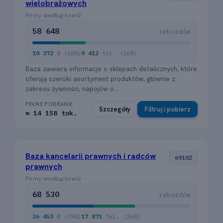
wielobrażowych
Firmy według branż
58 648
rekordów
10 372
@ (18%)
9 412
tel. (16%)
Baza zawiera informacje o sklepach detalicznych, które
oferują szeroki asortyment produktów, głównie z
zakresu żywności, napojów o...
PEŁNE POBRANIE
Szczegóły
Filtruj i pobierz
≈ 14 158 tok.
Baza kancelarii prawnych i radców
6910Z
prawnych
Firmy według branż
68 530
rekordów
26 453
@ (39%)
17 871
tel. (26%)