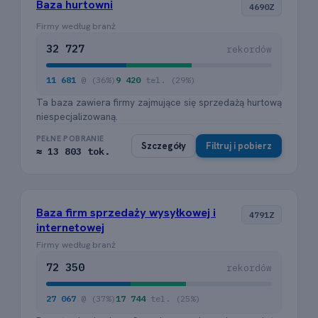
Baza hurtowni
4690Z
Firmy według branż
32 727
rekordów
11 681
@ (36%)
9 420
tel. (29%)
Ta baza zawiera firmy zajmujące się sprzedażą hurtową
niespecjalizowaną.
PEŁNE POBRANIE
Szczegóły
Filtruj i pobierz
≈ 13 803 tok.
Baza firm sprzedaży wysyłkowej i
4791Z
internetowej
Firmy według branż
72 350
rekordów
27 067
@ (37%)
17 744
tel. (25%)