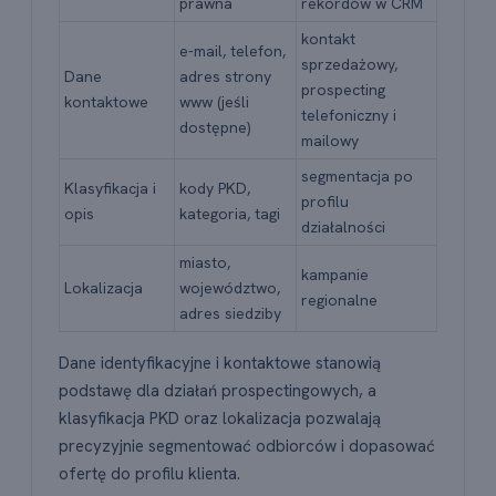
prawna
rekordów w CRM
kontakt
e-mail, telefon,
sprzedażowy,
Dane
adres strony
prospecting
kontaktowe
www (jeśli
telefoniczny i
dostępne)
mailowy
segmentacja po
Klasyfikacja i
kody PKD,
profilu
opis
kategoria, tagi
działalności
miasto,
kampanie
Lokalizacja
województwo,
regionalne
adres siedziby
Dane identyfikacyjne i kontaktowe stanowią
podstawę dla działań prospectingowych, a
klasyfikacja PKD oraz lokalizacja pozwalają
precyzyjnie segmentować odbiorców i dopasować
ofertę do profilu klienta.