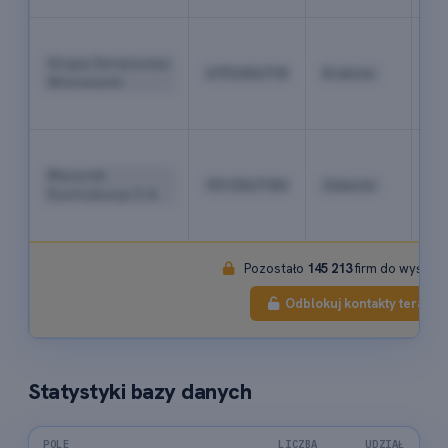
+4
12
Grupa Serwisowa
6792456718
Kraków
34
Wiśniewski
67
89
+4
58
Mazurek
9512567184
Gdańsk
71
Dystrybucja S.A.
34
56
Pozostało
145 213
firm do wyświet
Odblokuj kontakty teraz
Statystyki bazy danych
POLE
LICZBA
UDZIAŁ