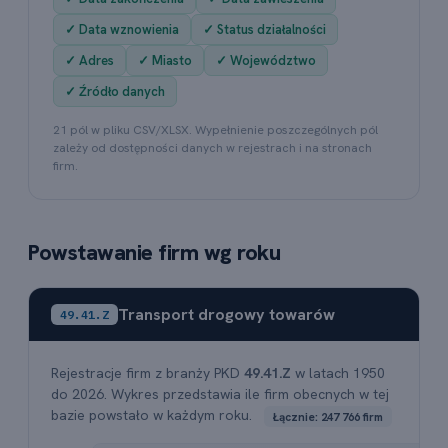
✓ Data wznowienia
✓ Status działalności
✓ Adres
✓ Miasto
✓ Województwo
✓ Źródło danych
21 pól w pliku CSV/XLSX. Wypełnienie poszczególnych pól
zależy od dostępności danych w rejestrach i na stronach
firm.
Powstawanie firm wg roku
Transport drogowy towarów
49.41.Z
Rejestracje firm z branży PKD
49.41.Z
w latach 1950
do 2026. Wykres przedstawia ile firm obecnych w tej
bazie powstało w każdym roku.
Łącznie: 247 766 firm