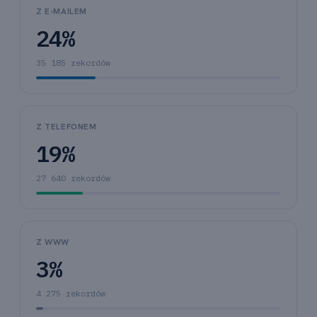
Z E-MAILEM
24%
35 185 rekordów
Z TELEFONEM
19%
27 640 rekordów
Z WWW
3%
4 275 rekordów