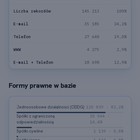
Liczba rekordów
145 213
100%
E-mail
35 185
24,2%
Telefon
27 640
19,0%
WWW
4 275
2,9%
E-mail + Telefon
18 698
12,9%
Formy prawne w bazie
Jednoosobowe działalności (CEIDG)
120 839 · 83,2%
Spółki z ograniczoną
20 944 ·
odpowiedzialnością
14,4%
Spółki cywilne
1 139 · 0,8%