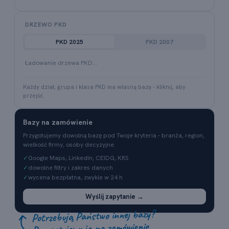
DRZEWO PKD
PKD 2025
PKD 2007
Ładowanie drzewa PKD…
Każdy dział, grupa i klasa PKD ma własną bazę - kliknij, aby
przejść.
Bazy na zamówienie
Przygotujemy dowolną bazę pod Twoje kryteria - branża, region,
wielkość firmy, osoby decyzyjne.
✓
Google Maps, LinkedIn, CEIDG, KRS
✓
dowolne filtry i zakres danych
✓
wycena bezpłatna, zwykle w 24 h
Wyślij zapytanie →
Potrzebują Państwo innej bazy?
Przygotujemy ją na zamówienie