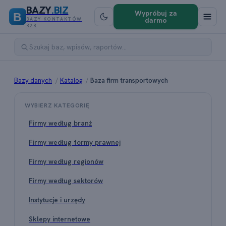
BAZY
.BIZ
Wypróbuj za
B
darmo
BAZY KONTAKTÓW
B2B
Bazy danych
/
Katalog
/
Baza firm transportowych
WYBIERZ KATEGORIĘ
Firmy według branż
Firmy według formy prawnej
Firmy według regionów
Firmy według sektorów
Instytucje i urzędy
Sklepy internetowe