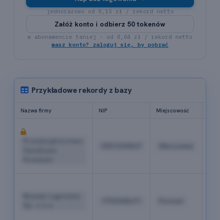
jednorazowo od 0,15 zł / rekord netto
Załóż konto i odbierz 50 tokenów
w abonamencie taniej - od 0,04 zł / rekord netto
masz konto? zaloguj się, by pobrać
Przykładowe rekordy z bazy
Nazwa firmy
NIP
Miejscowość
Tele
+4
22
Przedsiębiorstwo
5251234567
Warszawa
52
Handlowe
04
Kowalski
18
+4
61
Nowak Logistyka
7792345671
Poznań
84
Sp. z o.o.
19
03