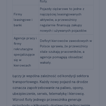
floty.
Pojazdy ciężarowe to jedne z
Firmy
najczęściej leasingowanych
leasingowe i
aktywów, a przewoźnicy
banki
regularnie finansują zakupy
nowych i używanych pojazdów.
Agencje pracy i
Deficyt kierowców zawodowych w
firmy
Polsce sprawia, że przewoźnicy
rekrutacyjne
stale szukają pracowników, a
specjalizujące
agencje pomagają obsadzać
się w
wakaty.
kierowcach
Łączy je wspólna zależność od kondycji sektora
transportowego. Każdy nowy pojazd na drodze
oznacza zapotrzebowanie na paliwo, opony,
ubezpieczenie, serwis, telematykę i kierowcę.
Wzrost floty jednego przewoźnika generuje
przychody u kilkunastu dostawców jednocześnie.