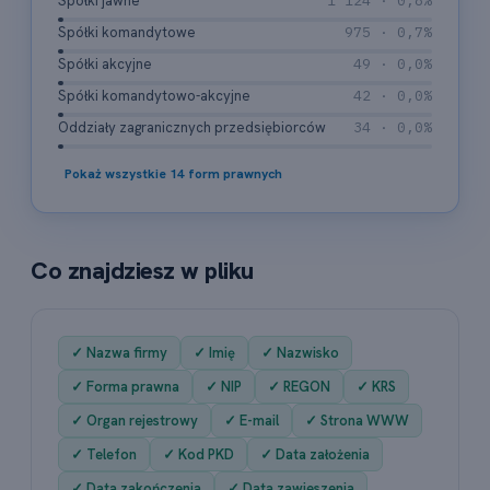
Spółki jawne
1 124 · 0,8%
Spółki komandytowe
975 · 0,7%
Spółki akcyjne
49 · 0,0%
Spółki komandytowo-akcyjne
42 · 0,0%
Oddziały zagranicznych przedsiębiorców
34 · 0,0%
Pokaż wszystkie 14 form prawnych
Co znajdziesz w pliku
✓ Nazwa firmy
✓ Imię
✓ Nazwisko
✓ Forma prawna
✓ NIP
✓ REGON
✓ KRS
✓ Organ rejestrowy
✓ E-mail
✓ Strona WWW
✓ Telefon
✓ Kod PKD
✓ Data założenia
✓ Data zakończenia
✓ Data zawieszenia