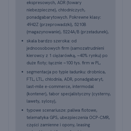
ekspresowych, ADR (towary
niebezpieczne), chłodniczych,
ponadgabarytowych. Pokrewne klasy:
4942Z (przeprowadzki), 5210B
(magazynowanie), 5224A/B (przeładunek),
skala bardzo szeroka: od
jednoosobowych firm (samozatrudnieni
kierowcy z 1 ciężarówką, ~40% rynku) po
duże floty; łącznie ~100 tys. firm w PL,
segmentacja po typie ładunku: drobnica,
FTL, LTL, chłodnia, ADR, ponadgabaryt,
last-mile e-commerce, intermodal
(kontener), tabor specjalistyczny (cysterny,
lawety, sylosy),
typowe scenariusze: paliwa flotowe,
telematyka GPS, ubezpieczenia OCP-CMR,
części zamienne i opony, leasing