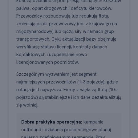
kończą działalność pod presją rosnących kosztów
paliwa, opłat drogowych i deficytu kierowców.
Przewoźnicy rozbudowują lub redukują flotę,
zmieniają profil przewozowy (np. z krajowego na
międzynarodowy) lub łączą siły w ramach grup
transportowych. Cykl aktualizacji bazy obejmuje
weryfikację statusu licencji, kontrolę danych
kontaktowych i uzupełnianie nowo
licencjonowanych podmiotów.
Szczególnym wyzwaniem jest segment
najmniejszych przewoźników (1-3 pojazdy), gdzie
rotacja jest najwyższa. Firmy z większą flotą (10+
pojazdów) są stabilniejsze i ich dane dezaktualizują
się wolniej.
Dobra praktyka operacyjna:
kampanie
outbound i działania prospectingowe planuj
na jasno zdefiniowanym segmencie. Przy