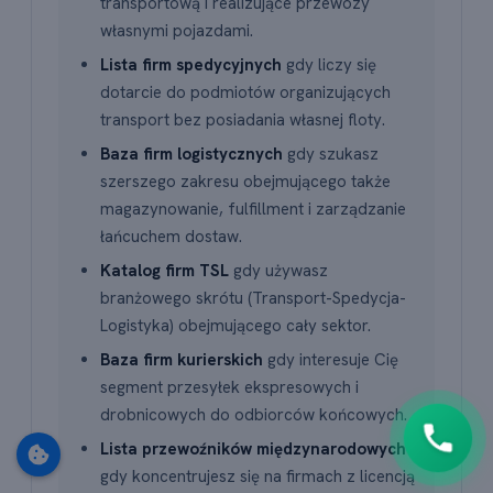
transportową i realizujące przewozy
własnymi pojazdami.
Lista firm spedycyjnych
gdy liczy się
dotarcie do podmiotów organizujących
transport bez posiadania własnej floty.
Baza firm logistycznych
gdy szukasz
szerszego zakresu obejmującego także
magazynowanie, fulfillment i zarządzanie
🇵🇱
+48
łańcuchem dostaw.
Oddzwoń do mnie
Katalog firm TSL
gdy używasz
branżowego skrótu (Transport-Spedycja-
Klikając "Oddzwoń do mnie" wyrażasz zgodę na
kontakt pod podanym numerem.
Logistyka) obejmującego cały sektor.
Możesz w każdej chwili zrezygnować lub
Baza firm kurierskich
gdy interesuje Cię
napisać do nas wiadomość
.
segment przesyłek ekspresowych i
drobnicowych do odbiorców końcowych.
Lista przewoźników międzynarodowych
gdy koncentrujesz się na firmach z licencją