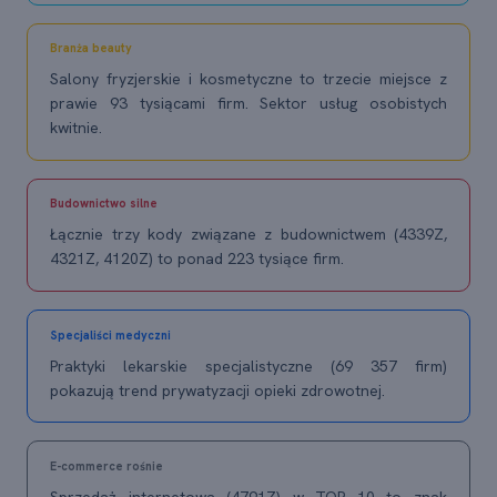
Branża beauty
Salony fryzjerskie i kosmetyczne to trzecie miejsce z
prawie 93 tysiącami firm. Sektor usług osobistych
kwitnie.
Budownictwo silne
Łącznie trzy kody związane z budownictwem (4339Z,
4321Z, 4120Z) to ponad 223 tysiące firm.
Specjaliści medyczni
Praktyki lekarskie specjalistyczne (69 357 firm)
pokazują trend prywatyzacji opieki zdrowotnej.
E-commerce rośnie
Sprzedaż internetowa (4791Z) w TOP 10 to znak