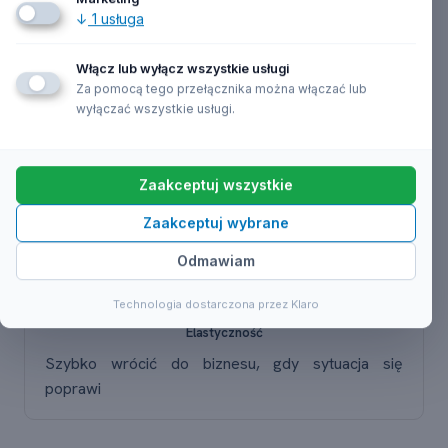
która pozwala:
↓
1
usługa
Włącz lub wyłącz wszystkie usługi
Zachowanie historii
Za pomocą tego przełącznika można włączać lub
wyłączać wszystkie usługi.
Zachować numer NIP i historię firmy
Zaakceptuj wszystkie
Oszczędności
Zaakceptuj wybrane
Uniknąć opłat ZUS i podatków
Odmawiam
Technologia dostarczona przez Klaro
Elastyczność
Szybko wrócić do biznesu, gdy sytuacja się
poprawi