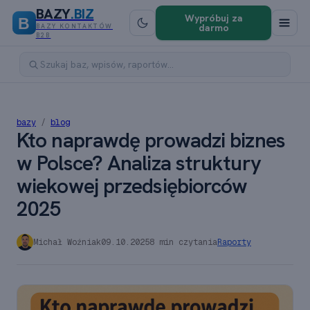
BAZY
.BIZ
Wypróbuj za
B
darmo
BAZY KONTAKTÓW
B2B
bazy
/
blog
Kto naprawdę prowadzi biznes
w Polsce? Analiza struktury
wiekowej przedsiębiorców
2025
Michał Woźniak
09.10.2025
8 min czytania
Raporty