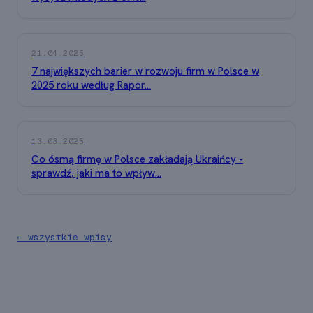
21.04.2025
7 największych barier w rozwoju firm w Polsce w
2025 roku według Rapor...
13.03.2025
Co ósmą firmę w Polsce zakładają Ukraińcy -
sprawdź, jaki ma to wpływ...
← wszystkie wpisy