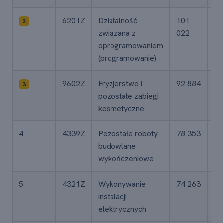
6201Z
Działalność
101
2,
2
związana z
022
oprogramowaniem
(programowanie)
9602Z
Fryzjerstwo i
92 884
2,
3
pozostałe zabiegi
kosmetyczne
4
4339Z
Pozostałe roboty
78 353
2,
budowlane
wykończeniowe
5
4321Z
Wykonywanie
74 263
2,
instalacji
elektrycznych