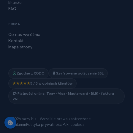
Branże
FAQ
FIRMA
Co nas wyróżnia
Kontakt
Mapa strony
Zgodne z RODO
🔒 Szyfrowane połączenie SSL
★★★★★
5 / 5 w opiniach klientów
💳 Płatności online: Tpay · Visa · Mastercard · BLIK · faktura
VAT
© 2026 bazy.biz · Wszelkie prawa zastrzeżone.
Regulamin
Polityka prywatności
Pliki cookies