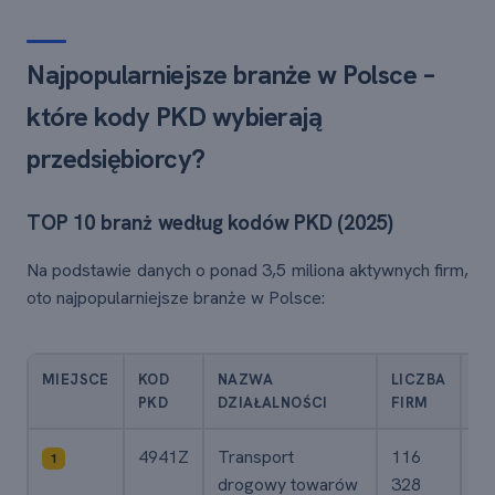
Najpopularniejsze branże w Polsce –
które kody PKD wybierają
przedsiębiorcy?
TOP 10 branż według kodów PKD (2025)
Na podstawie danych o ponad 3,5 miliona aktywnych firm,
oto najpopularniejsze branże w Polsce:
MIEJSCE
KOD
NAZWA
LICZBA
%
PKD
DZIAŁALNOŚCI
FIRM
CA
4941Z
Transport
116
3,
1
drogowy towarów
328