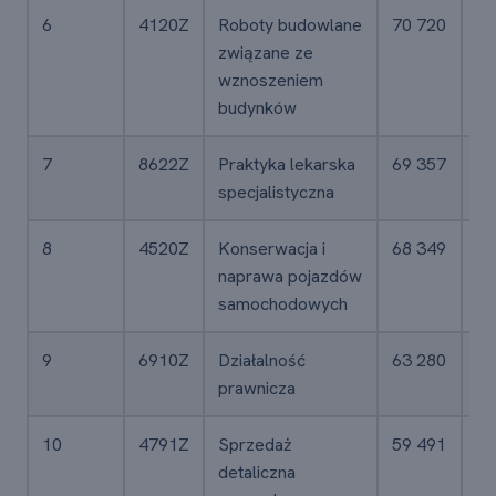
6
4120Z
Roboty budowlane
70 720
2,
związane ze
wznoszeniem
budynków
7
8622Z
Praktyka lekarska
69 357
1,
specjalistyczna
8
4520Z
Konserwacja i
68 349
1,
naprawa pojazdów
samochodowych
9
6910Z
Działalność
63 280
1,
prawnicza
10
4791Z
Sprzedaż
59 491
1,
detaliczna