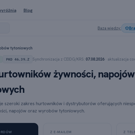
wyróżnia
Blog
Baza wiedzy:
Br
robów tytoniowych
Synchronizacja z CEIDG/KRS:
07.08.2026
· aktualizacja c
PKD 46.39.Z
urtowników żywności, napojów
owych
je szeroki zakres hurtowników i dystrybutorów oferujących nies
ści, napojów oraz wyrobów tytoniowych.
KORDÓW
Z E-MAILEM
Z TEL