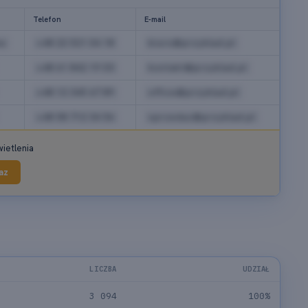
Telefon
E-mail
a
+48 22 521 04 18
biuro@przyklad.pl
+48 61 842 19 03
kontakt@przyklad.pl
+48 12 345 67 89
office@przyklad.pl
+48 58 712 34 56
sprzedaz@przyklad.pl
ietlenia
az
LICZBA
UDZIAŁ
3 094
100%