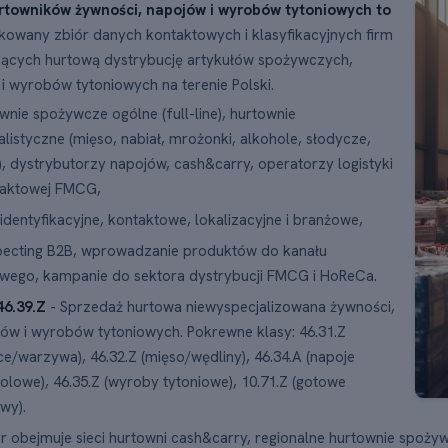
rtowników żywności, napojów i wyrobów tytoniowych to
owany zbiór danych kontaktowych i klasyfikacyjnych firm
ących hurtową dystrybucję artykułów spożywczych,
i wyrobów tytoniowych na terenie Polski.
wnie spożywcze ogólne (full-line), hurtownie
alistyczne (mięso, nabiał, mrożonki, alkohole, słodycze,
), dystrybutorzy napojów, cash&carry, operatorzy logistyki
raktowej FMCG,
identyfikacyjne, kontaktowe, lokalizacyjne i branżowe,
pecting B2B, wprowadzanie produktów do kanału
wego, kampanie do sektora dystrybucji FMCG i HoReCa.
46.39.Z
- Sprzedaż hurtowa niewyspecjalizowana żywności,
ów i wyrobów tytoniowych. Pokrewne klasy: 46.31.Z
e/warzywa), 46.32.Z (mięso/wędliny), 46.34.A (napoje
olowe), 46.35.Z (wyroby tytoniowe), 10.71.Z (gotowe
wy).
r obejmuje sieci hurtowni cash&carry, regionalne hurtownie spożywc