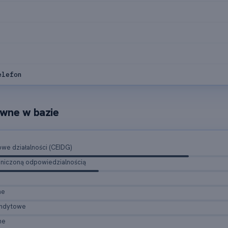
elefon
wne w bazie
e działalności (CEIDG)
raniczoną odpowiedzialnością
ne
andytowe
ne