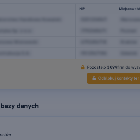
NIP
Miejscowość
biorstwo Handlowe Kowalski
5251234567
Warszaw
tyka Sp. z o.o.
7792345671
Poznań
isowa Wiśniewski
6792456718
Kraków
strybucja S.A.
9512567184
Gdańsk
Pozostało
3 094
firm do wyśw
Odblokuj kontakty ter
i bazy danych
ordów