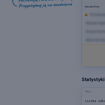
Przygotujemy ją na zamówienie
Nazwa firmy
Przedsię
Nowak Logis
Grupa Serw
Mazurek Dy
Statystyk
POLE
Liczba rek