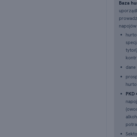
Baza hu
uporządk
prowadz
napojów 
hurto
specj
tytoń
kont
dane 
pros
hurto
PKD 
napoj
(owoc
alkoh
potra
Sekto