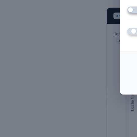
S
46.39.Z
Rejestracje
Łącznie: 5 