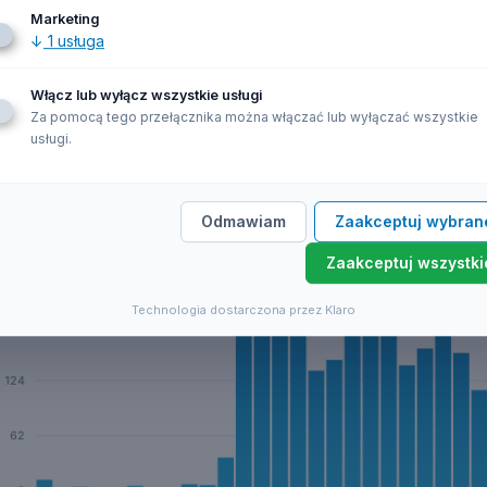
Marketing
↓
1
usługa
przedaż hurtowa niewyspecjalizowana żywności, napojów 
Włącz lub wyłącz wszystkie usługi
Za pomocą tego przełącznika można włączać lub wyłączać wszystkie
 firm z branży PKD
46.39.Z
w latach 1903 do 2026. Wykres przedstawia 
usługi.
264 firm
Odmawiam
Zaakceptuj wybran
Zaakceptuj wszystki
Technologia dostarczona przez Klaro