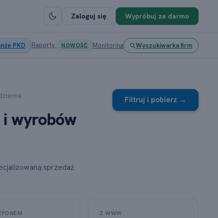
Zaloguj się
Wypróbuj za darmo
Raporty
anże PKD
Monitoring
Wyszukiwarka firm
NOWOŚĆ
odzienna
Filtruj i pobierz →
 i wyrobów
pecjalizowaną sprzedaż
EFONEM
Z WWW