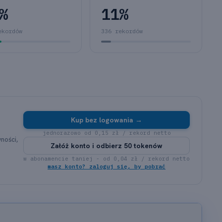
%
11%
ekordów
336 rekordów
D
Kup bez logowania →
jednorazowo od 0,15 zł / rekord netto
ności,
Załóż konto i odbierz 50 tokenów
w abonamencie taniej - od 0,04 zł / rekord netto
masz konto? zaloguj się, by pobrać