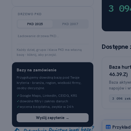
3 09
DRZEWO PKD
PKD 2025
PKD 2007
Ładowanie drzewa PKD…
Dostępne 
Każdy dział, grupa i klasa PKD ma własną
bazę - kliknij, aby przejść.
Baza hur
Bazy na zamówienie
46.39.Z)
Przygotujemy dowolną bazę pod Twoje
Baza aktywn
kryteria - branża, region, wielkość firmy,
napojów i w
osoby decyzyjne.
✓
Google Maps, LinkedIn, CEIDG, KRS
3 094 rek
✓
dowolne filtry i zakres danych
✓
wycena bezpłatna, zwykle w 24 h
Wyślij zapytanie →
Przykład
Potrzebują Państwo innej bazy?