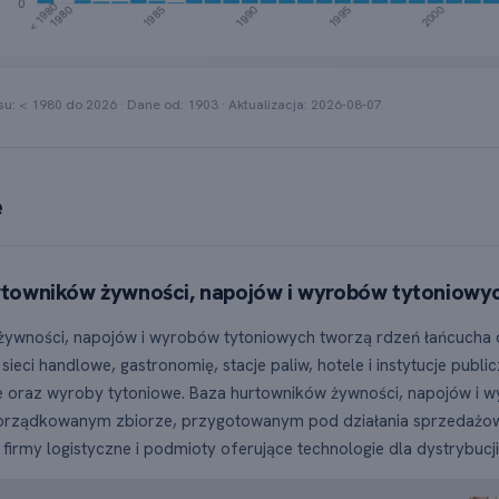
res słupkowy przedstawiający liczbę rejestracji firm PKD 46.39.Z
su: < 1980 do
2026
· Dane od:
1903
· Aktualizacja:
2026-08-07
e
towników żywności, napojów i wyrobów tytoniowych
żywności, napojów i wyrobów tytoniowych tworzą rdzeń łańcucha d
 sieci handlowe, gastronomię, stacje paliw, hotele i instytucje pu
 oraz wyroby tytoniowe. Baza hurtowników żywności, napojów i
rządkowanym zbiorze, przygotowanym pod działania sprzedażowe
firmy logistyczne i podmioty oferujące technologie dla dystrybucji