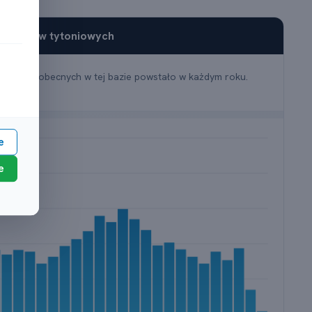
i wyrobów tytoniowych
ile firm obecnych w tej bazie powstało w każdym roku.
e
e