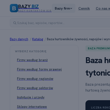
BAZY
.BIZ
B
Bazy firm
Cennik
Co nas 
BAZY KONTAKTÓW B2B
Bazy danych
/
Katalog
/
Baza hurtowników żywności, napojów i wy
BAZA PREMIUM
WYBIERZ KATEGORIĘ
Baza h
Firmy według branż
Firmy według formy prawnej
tytoni
Firmy według regionów
Baza prezentu
Firmy według sektorów
hurtową żywno
Instytucje i urzędy
Sklepy internetowe
LICZBA RE