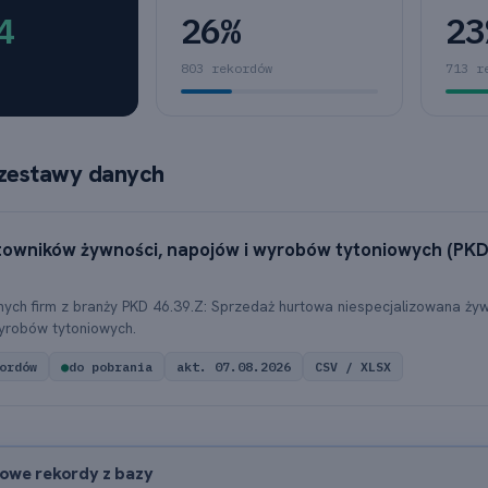
4
26%
23
803 rekordów
713 r
zestawy danych
towników żywności, napojów i wyrobów tytoniowych (PK
ych firm z branży PKD 46.39.Z: Sprzedaż hurtowa niespecjalizowana żyw
yrobów tytoniowych.
ordów
●
do pobrania
akt. 07.08.2026
CSV / XLSX
owe rekordy z bazy