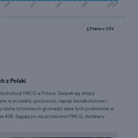
 w poszczególnych latach. Najwięcej rejestracji: 2001 (281 firm)
Pobierz CSV
 z Polski
ystrybucji FMCG w Polsce. Zaopatrują sklepy
bliczne w produkty spożywcze, napoje bezalkoholowe i
 wyrobów tytoniowych gromadzi dane tych podmiotów w
 B2B. Sięgają po nią producenci FMCG, dostawcy
.