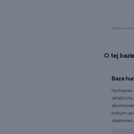
Wyk
Zakres wykre
O tej bazi
Baza hur
Hurtownie 
detaliczne,
alkoholowe
jednym upo
opakowań, 