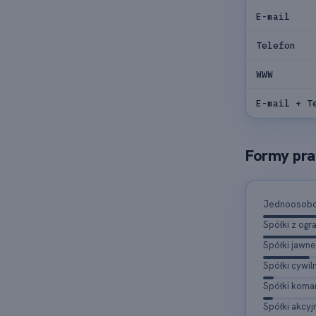
E-mail
Telefon
WWW
E-mail + T
Formy pra
Jednoosobow
Spółki z og
Spółki jawne
Spółki cywil
Spółki kom
Spółki akcyj