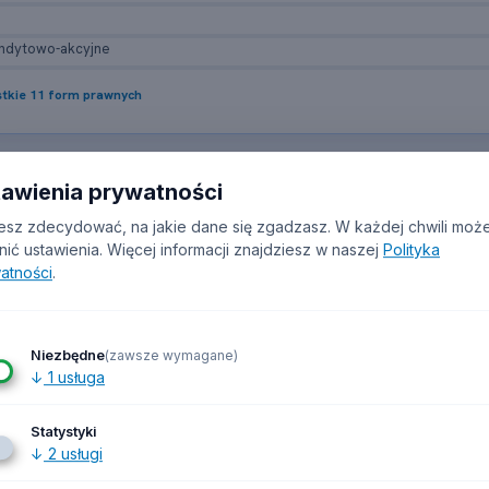
ndytowo-akcyjne
tkie 11 form prawnych
esz w pliku
tawienia prywatności
sz zdecydować, na jakie dane się zgadzasz. W każdej chwili moż
nić ustawienia.
Więcej informacji znajdziesz w naszej
Polityka
atności
.
irmy
✓ Imię
✓ Nazwisko
✓ Forma prawna
✓ NIP
✓ REGON
a WWW
✓ Telefon
✓ Kod PKD
✓ Data założenia
✓ Data zakończ
ziałalności
✓ Adres
✓ Miasto
✓ Województwo
✓ Źródło dany
Niezbędne
(zawsze wymagane)
↓
1
usługa
u CSV/XLSX. Wypełnienie poszczególnych pól zależy od dostępności danych w rej
Statystyki
↓
2
usługi
ie firm wg roku