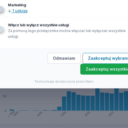
Marketing
↓
1
usługa
 firm z branży PKD
46.61.Z
w latach 1975 do 2026. Wykres przedstawia 
474 firm
Włącz lub wyłącz wszystkie usługi
Za pomocą tego przełącznika można włączać lub wyłączać wszystkie
usługi.
Odmawiam
Zaakceptuj wybran
Zaakceptuj wszystki
Technologia dostarczona przez Klaro