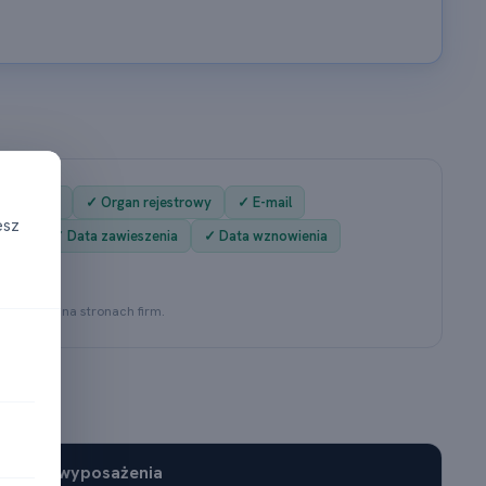
✓ KRS
✓ Organ rejestrowy
✓ E-mail
esz
enia
✓ Data zawieszenia
✓ Data wznowienia
ch
estrach i na stronach firm.
tkowego wyposażenia