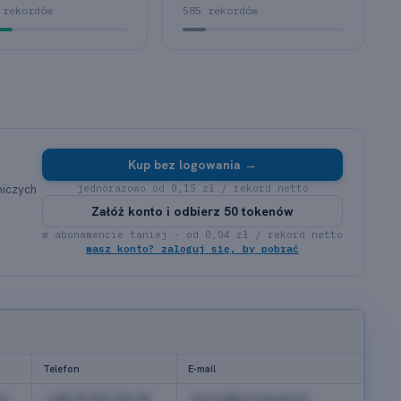
 rekordów
585 rekordów
Kup bez logowania →
niczych
jednorazowo od 0,15 zł / rekord netto
Załóż konto i odbierz 50 tokenów
w abonamencie taniej - od 0,04 zł / rekord netto
masz konto? zaloguj się, by pobrać
Telefon
E-mail
a
+48 22 521 04 18
biuro@przyklad.pl