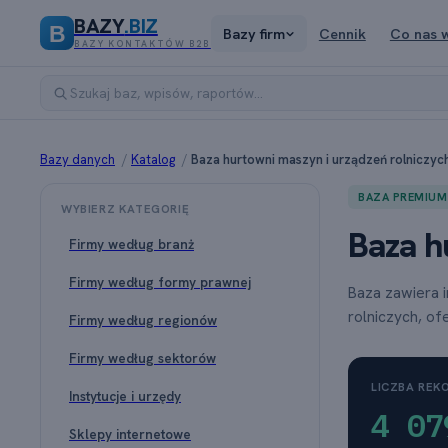
BAZY
.BIZ
B
Bazy firm
Cennik
Co nas 
BAZY KONTAKTÓW B2B
Bazy danych
/
Katalog
/
Baza hurtowni maszyn i urządzeń rolniczyc
BAZA PREMIUM
WYBIERZ KATEGORIĘ
Baza h
Firmy według branż
Firmy według formy prawnej
Baza zawiera 
rolniczych, of
Firmy według regionów
Firmy według sektorów
LICZBA RE
Instytucje i urzędy
4 07
Sklepy internetowe