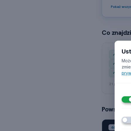
Pokaż wszys
Co znajdzi
Us
✓ Nazwa f
Może
✓ Stron
zmie
✓ Status d
pryw
21 pól w plik
Powstawan
S
46.61.Z