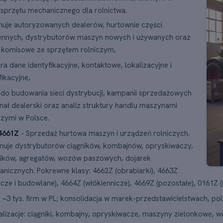
 sprzętu mechanicznego dla rolnictwa.
uje autoryzowanych dealerów, hurtownie części
ennych, dystrybutorów maszyn nowych i używanych oraz
 komisowe ze sprzętem rolniczym,
ra dane identyfikacyjne, kontaktowe, lokalizacyjne i
fikacyjne,
 do budowania sieci dystrybucji, kampanii sprzedażowych
nał dealerski oraz analiz struktury handlu maszynami
czymi w Polsce.
4661Z
- Sprzedaż hurtowa maszyn i urządzeń rolniczych.
uje dystrybutorów ciągników, kombajnów, opryskiwaczy,
ików, agregatów, wozów paszowych, dojarek
nicznych. Pokrewne klasy: 4662Z (obrabiarki), 4663Z
icze i budowlane), 4664Z (włókiennicze), 4669Z (pozostałe), 0161Z (u
: ~3 tys. firm w PL; konsolidacja w marek-przedstawicielstwach, po
alizacje: ciągniki, kombajny, opryskiwacze, maszyny zielonkowe,