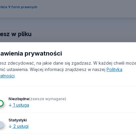
tkie 9 form prawnych
esz w pliku
tawienia prywatności
irmy
✓ Imię
✓ Nazwisko
✓ Forma prawna
✓ NIP
✓ REGON
sz zdecydować, na jakie dane się zgadzasz. W każdej chwili moż
a WWW
✓ Telefon
✓ Kod PKD
✓ Data założenia
✓ Data zakończ
nić ustawienia.
Więcej informacji znajdziesz w naszej
Polityka
ziałalności
✓ Adres
✓ Miasto
✓ Województwo
✓ Źródło dany
atności
.
u CSV/XLSX. Wypełnienie poszczególnych pól zależy od dostępności danych w rej
Niezbędne
(zawsze wymagane)
↓
1
usługa
ie firm wg roku
Statystyki
↓
2
usługi
przedaż hurtowa maszyn i urządzeń rolniczych oraz doda