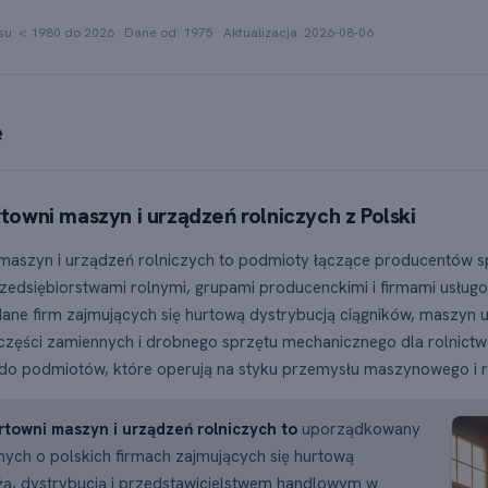
res słupkowy przedstawiający liczbę rejestracji firm PKD 46.61.Z
su: < 1980 do
2026
· Dane od:
1975
· Aktualizacja:
2026-08-06
e
towni maszyn i urządzeń rolniczych z Polski
maszyn i urządzeń rolniczych to podmioty łączące producentów 
rzedsiębiorstwami rolnymi, grupami producenckimi i firmami usług
ane firm zajmujących się hurtową dystrybucją ciągników, maszyn
części zamiennych i drobnego sprzętu mechanicznego dla rolnictw
do podmiotów, które operują na styku przemysłu maszynowego i r
rtowni maszyn i urządzeń rolniczych to
uporządkowany
nych o polskich firmach zajmujących się hurtową
ą, dystrybucją i przedstawicielstwem handlowym w