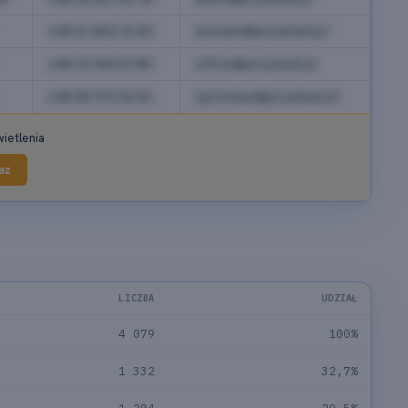
+48 61 842 19 03
kontakt@przyklad.pl
+48 12 345 67 89
office@przyklad.pl
+48 58 712 34 56
sprzedaz@przyklad.pl
ietlenia
az
LICZBA
UDZIAŁ
4 079
100%
1 332
32,7%