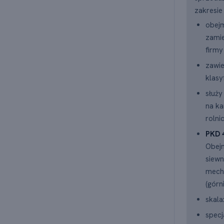
zakresie
obejm
zami
firmy
zawie
klasy
służy
na ka
rolni
PKD 
Obejm
siewn
mecha
(górn
skala
specj