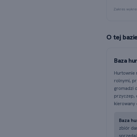
Wyk
Zakres wykre
O tej bazi
Baza hur
Hurtownie 
rolnymi, p
gromadzi d
przyczep, 
kierowany 
Baza hu
zbiór da
sprzedaż