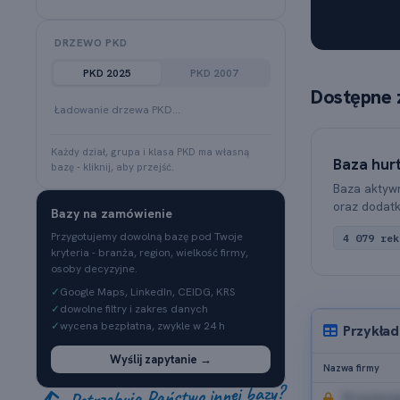
DRZEWO PKD
PKD 2025
PKD 2007
Dostępne 
Ładowanie drzewa PKD…
Każdy dział, grupa i klasa PKD ma własną
Baza hurt
bazę - kliknij, aby przejść.
Baza aktywn
oraz dodat
Bazy na zamówienie
Przygotujemy dowolną bazę pod Twoje
4 079 rek
kryteria - branża, region, wielkość firmy,
osoby decyzyjne.
✓
Google Maps, LinkedIn, CEIDG, KRS
✓
dowolne filtry i zakres danych
✓
wycena bezpłatna, zwykle w 24 h
Przykład
Wyślij zapytanie →
Nazwa firmy
Potrzebują Państwo innej bazy?
Przedsię