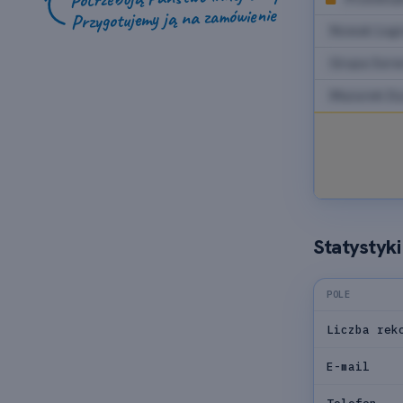
Przygotujemy ją na zamówienie
Nowak Logis
Grupa Serw
Mazurek Dy
Statystyk
POLE
Liczba rek
E-mail