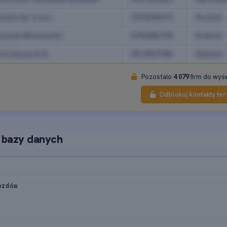
tyka Sp. z o.o.
7792345671
Poznań
isowa Wiśniewski
6792456718
Kraków
strybucja S.A.
9512567184
Gdańsk
Pozostało
4 079
firm do wyśw
Odblokuj kontakty ter
i bazy danych
ordów