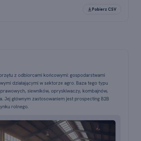
 w poszczególnych latach. Najwięcej rejestracji: 2023 (265 firm)
Pobierz CSV
sprzętu z odbiorcami końcowymi: gospodarstwami
owymi działającymi w sektorze agro. Baza tego typu
 uprawowych, siewników, opryskiwaczy, kombajnów,
a. Jej głównym zastosowaniem jest prospecting B2B
ynku rolnego.