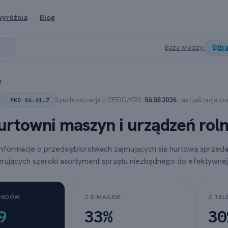
wyróżnia
Blog
Baza wiedzy:
Br
h
Synchronizacja z CEIDG/KRS:
06.08.2026
· aktualizacja c
PKD 46.61.Z
urtowni maszyn i urządzeń roln
informacje o przedsiębiorstwach zajmujących się hurtową sprzed
erujących szeroki asortyment sprzętu niezbędnego do efektywnej 
KORDÓW
Z E-MAILEM
Z TEL
9
33%
30