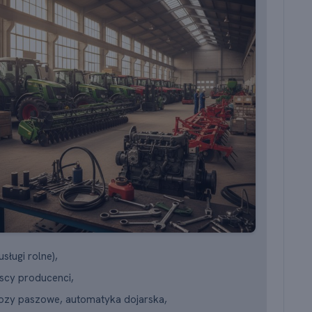
sługi rolne),
lscy producenci,
 wozy paszowe, automatyka dojarska,