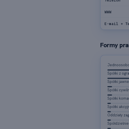
Telefon
WWW
E-mail + T
Formy pra
Jednoosobow
Spółki z og
Spółki jawne
Spółki cywil
Spółki kom
Spółki akcyj
Oddziały za
Spółdzielnie