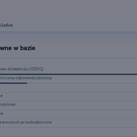
elefon
wne w bazie
e działalności (CEIDG)
raniczoną odpowiedzialnością
ne
andytowe
ne
granicznych przedsiębiorców