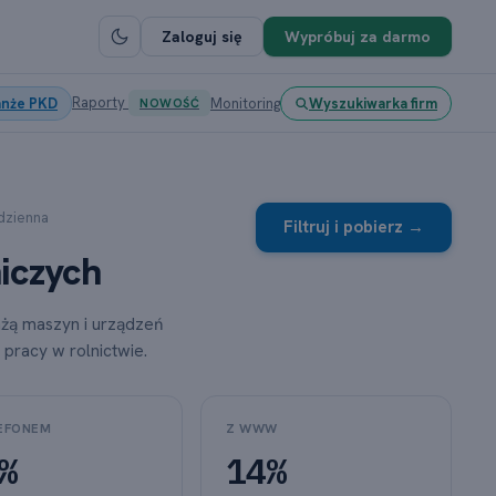
Zaloguj się
Wypróbuj za darmo
Raporty
anże PKD
Monitoring
Wyszukiwarka firm
NOWOŚĆ
odzienna
Filtruj i pobierz →
iczych
ażą maszyn i urządzeń
pracy w rolnictwie.
EFONEM
Z WWW
%
14%