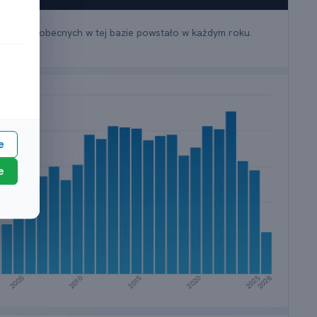
ile firm obecnych w tej bazie powstało w każdym roku.
e
e