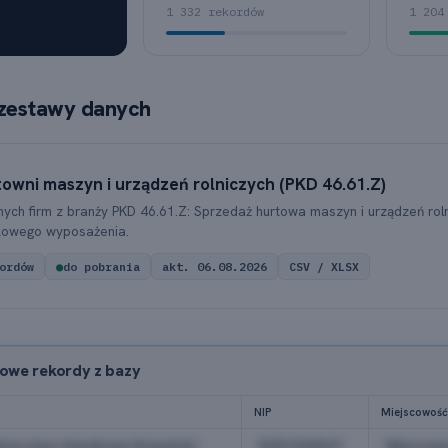
1 332 rekordów
1 204
zestawy danych
owni maszyn i urządzeń rolniczych (PKD 46.61.Z)
ych firm z branży PKD 46.61.Z: Sprzedaż hurtowa maszyn i urządzeń rol
kowego wyposażenia.
ordów
●
do pobrania
akt. 06.08.2026
CSV / XLSX
owe rekordy z bazy
NIP
Miejscowość
biorstwo Handlowe Kowalski
5251234567
Warszaw