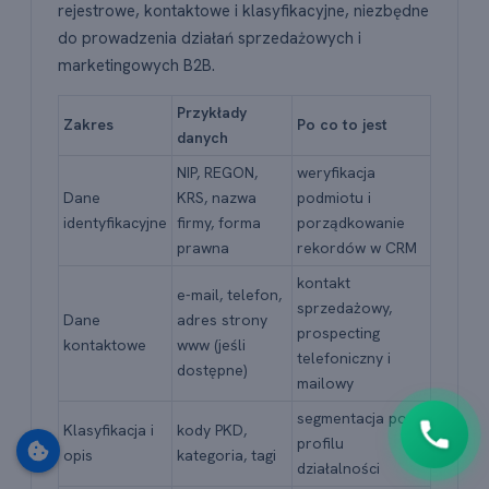
rejestrowe, kontaktowe i klasyfikacyjne, niezbędne
do prowadzenia działań sprzedażowych i
marketingowych B2B.
Przykłady
Zakres
Po co to jest
danych
NIP, REGON,
weryfikacja
Dane
KRS, nazwa
podmiotu i
🇵🇱
+48
identyfikacyjne
firmy, forma
porządkowanie
prawna
rekordów w CRM
Oddzwoń do mnie
kontakt
e-mail, telefon,
Klikając "Oddzwoń do mnie" wyrażasz zgodę na
sprzedażowy,
Dane
adres strony
kontakt pod podanym numerem.
prospecting
Możesz w każdej chwili zrezygnować lub
kontaktowe
www (jeśli
telefoniczny i
napisać do nas wiadomość
.
dostępne)
mailowy
segmentacja po
Klasyfikacja i
kody PKD,
profilu
opis
kategoria, tagi
działalności