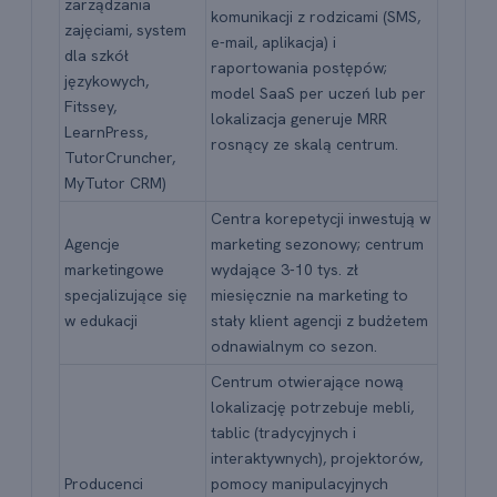
zarządzania
komunikacji z rodzicami (SMS,
zajęciami, system
e-mail, aplikacja) i
dla szkół
raportowania postępów;
językowych,
model SaaS per uczeń lub per
Fitssey,
lokalizacja generuje MRR
LearnPress,
rosnący ze skalą centrum.
TutorCruncher,
MyTutor CRM)
Centra korepetycji inwestują w
Agencje
marketing sezonowy; centrum
marketingowe
wydające 3-10 tys. zł
specjalizujące się
miesięcznie na marketing to
w edukacji
stały klient agencji z budżetem
odnawialnym co sezon.
Centrum otwierające nową
lokalizację potrzebuje mebli,
tablic (tradycyjnych i
interaktywnych), projektorów,
Producenci
pomocy manipulacyjnych