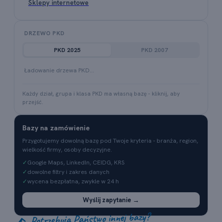
Sklepy internetowe
DRZEWO PKD
PKD 2025
PKD 2007
Ładowanie drzewa PKD…
Każdy dział, grupa i klasa PKD ma własną bazę - kliknij, aby
przejść.
Bazy na zamówienie
Przygotujemy dowolną bazę pod Twoje kryteria - branża, region,
wielkość firmy, osoby decyzyjne.
✓
Google Maps, LinkedIn, CEIDG, KRS
✓
dowolne filtry i zakres danych
✓
wycena bezpłatna, zwykle w 24 h
Wyślij zapytanie →
Potrzebują Państwo innej bazy?