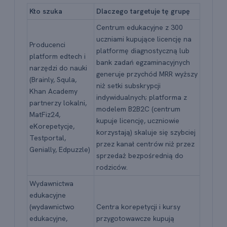
Kto szuka
Dlaczego targetuje tę grupę
Centrum edukacyjne z 300
uczniami kupujące licencję na
Producenci
platformę diagnostyczną lub
platform edtech i
bank zadań egzaminacyjnych
narzędzi do nauki
generuje przychód MRR wyższy
(Brainly, Squla,
niż setki subskrypcji
Khan Academy
indywidualnych; platforma z
partnerzy lokalni,
modelem B2B2C (centrum
MatFiz24,
kupuje licencję, uczniowie
eKorepetycje,
korzystają) skaluje się szybciej
Testportal,
przez kanał centrów niż przez
Genially, Edpuzzle)
sprzedaż bezpośrednią do
rodziców.
Wydawnictwa
edukacyjne
(wydawnictwo
Centra korepetycji i kursy
edukacyjne,
przygotowawcze kupują