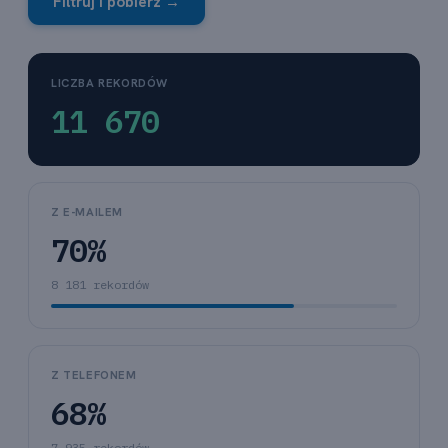
Filtruj i pobierz →
LICZBA REKORDÓW
11 670
Z E-MAILEM
70%
8 181 rekordów
Z TELEFONEM
68%
7 935 rekordów