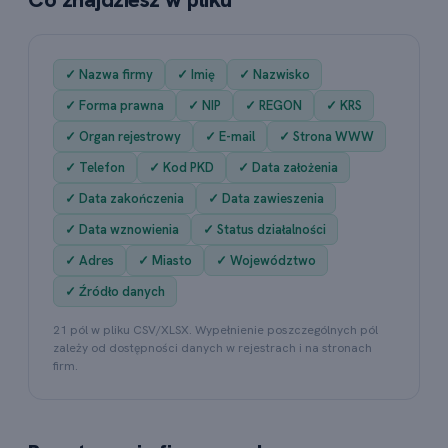
✓ Nazwa firmy
✓ Imię
✓ Nazwisko
✓ Forma prawna
✓ NIP
✓ REGON
✓ KRS
✓ Organ rejestrowy
✓ E-mail
✓ Strona WWW
✓ Telefon
✓ Kod PKD
✓ Data założenia
✓ Data zakończenia
✓ Data zawieszenia
✓ Data wznowienia
✓ Status działalności
✓ Adres
✓ Miasto
✓ Województwo
✓ Źródło danych
21 pól w pliku CSV/XLSX. Wypełnienie poszczególnych pól
zależy od dostępności danych w rejestrach i na stronach
firm.