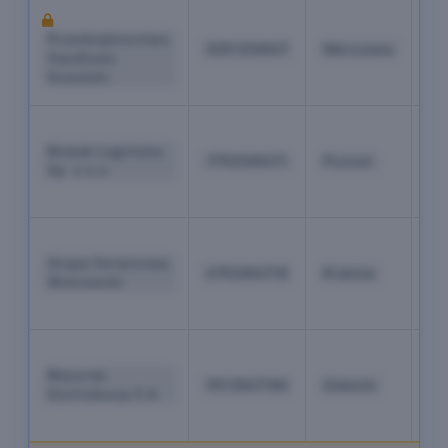
+4
22
Przedsiębiorstwo
5251234567
Warszawa
52
Handlowe
04
Kowalski
18
+4
61
Nowak Logistyka
7792345671
Poznań
84
Sp. z o.o.
19
03
+4
12
Grupa Serwisowa
6792456718
Kraków
34
Wiśniewski
67
89
+4
58
Mazurek
9512567184
Gdańsk
71
Dystrybucja S.A.
34
56