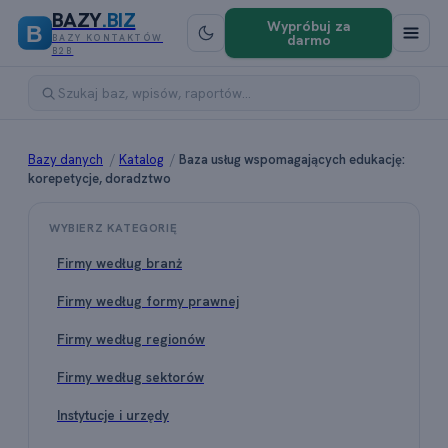
BAZY
.BIZ
Wypróbuj za
B
darmo
BAZY KONTAKTÓW
B2B
Bazy danych
/
Katalog
/
Baza usług wspomagających edukację:
korepetycje, doradztwo
WYBIERZ KATEGORIĘ
Firmy według branż
Firmy według formy prawnej
Firmy według regionów
Firmy według sektorów
Instytucje i urzędy