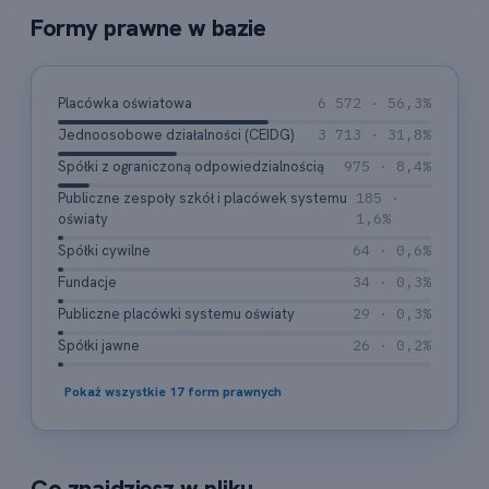
Formy prawne w bazie
Placówka oświatowa
6 572 · 56,3%
Jednoosobowe działalności (CEIDG)
3 713 · 31,8%
Spółki z ograniczoną odpowiedzialnością
975 · 8,4%
Publiczne zespoły szkół i placówek systemu
185 ·
oświaty
1,6%
Spółki cywilne
64 · 0,6%
Fundacje
34 · 0,3%
Publiczne placówki systemu oświaty
29 · 0,3%
Spółki jawne
26 · 0,2%
Pokaż wszystkie 17 form prawnych
Co znajdziesz w pliku