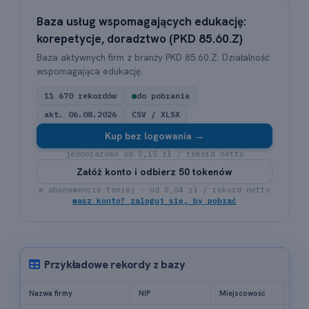
Baza usług wspomagających edukację:
korepetycje, doradztwo (PKD 85.60.Z)
Baza aktywnych firm z branży PKD 85.60.Z: Działalność
wspomagająca edukację.
11 670 rekordów
●
do pobrania
akt. 06.08.2026
CSV / XLSX
Kup bez logowania →
jednorazowo od 0,15 zł / rekord netto
Załóż konto i odbierz 50 tokenów
w abonamencie taniej - od 0,04 zł / rekord netto
masz konto? zaloguj się, by pobrać
Przykładowe rekordy z bazy
Nazwa firmy
NIP
Miejscowość
Tele