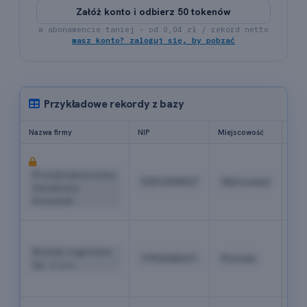
Załóż konto i odbierz 50 tokenów
w abonamencie taniej - od 0,04 zł / rekord netto
masz konto? zaloguj się, by pobrać
Przykładowe rekordy z bazy
Nazwa firmy
NIP
Miejscowość
Tele
+4
22
Przedsiębiorstwo
5251234567
Warszawa
52
Handlowe
04
Kowalski
18
+4
61
Nowak Logistyka
7792345671
Poznań
84
Sp. z o.o.
19
03