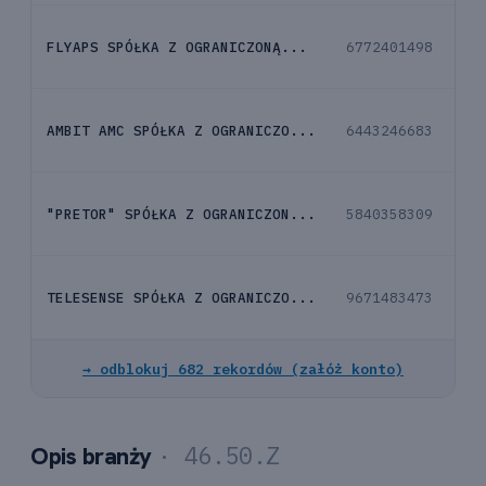
FLYAPS SPÓŁKA Z OGRANICZONĄ...
6772401498
ko
AMBIT AMC SPÓŁKA Z OGRANICZO...
6443246683
ko
"PRETOR" SPÓŁKA Z OGRANICZON...
5840358309
ko
TELESENSE SPÓŁKA Z OGRANICZO...
9671483473
ko
→ odblokuj 682 rekordów (załóż konto)
· 46.50.Z
Opis branży