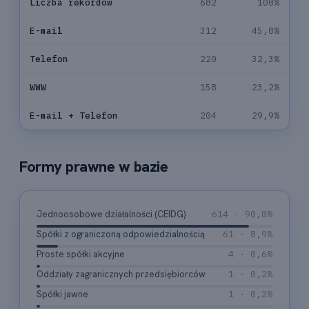
Liczba rekordów
682
100%
E-mail
312
45,8%
Telefon
220
32,3%
WWW
158
23,2%
E-mail + Telefon
204
29,9%
Formy prawne w bazie
Jednoosobowe działalności (CEIDG)
614 · 90,0%
Spółki z ograniczoną odpowiedzialnością
61 · 8,9%
Proste spółki akcyjne
4 · 0,6%
Oddziały zagranicznych przedsiębiorców
1 · 0,2%
Spółki jawne
1 · 0,2%