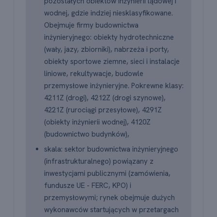
pozostałych obiektów inżynierii lądowej i
wodnej, gdzie indziej niesklasyfikowane.
Obejmuje firmy budownictwa
inżynieryjnego: obiekty hydrotechniczne
(wały, jazy, zbiorniki), nabrzeża i porty,
obiekty sportowe ziemne, sieci i instalacje
liniowe, rekultywacje, budowle
przemysłowe inżynieryjne. Pokrewne klasy:
4211Z (drogi), 4212Z (drogi szynowe),
4221Z (rurociągi przesyłowe), 4291Z
(obiekty inżynierii wodnej), 4120Z
(budownictwo budynków),
skala: sektor budownictwa inżynieryjnego
(infrastrukturalnego) powiązany z
inwestycjami publicznymi (zamówienia,
fundusze UE - FERC, KPO) i
przemysłowymi; rynek obejmuje dużych
wykonawców startujących w przetargach