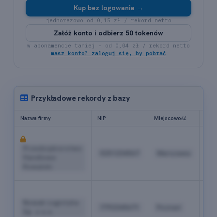
Kup bez logowania →
jednorazowo od 0,15 zł / rekord netto
Załóż konto i odbierz 50 tokenów
w abonamencie taniej - od 0,04 zł / rekord netto
masz konto? zaloguj się, by pobrać
Przykładowe rekordy z bazy
Nazwa firmy
NIP
Miejscowość
Tele
+4
22
Przedsiębiorstwo
5251234567
Warszawa
52
Handlowe
04
Kowalski
18
+4
61
Nowak Logistyka
7792345671
Poznań
84
Sp. z o.o.
19