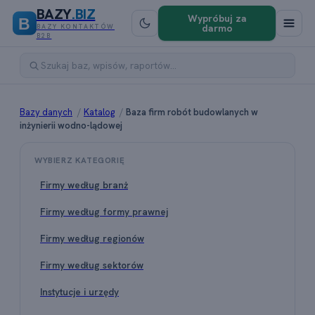
BAZY
.BIZ
Wypróbuj za
B
darmo
BAZY KONTAKTÓW
B2B
Bazy danych
/
Katalog
/
Baza firm robót budowlanych w
inżynierii wodno-lądowej
WYBIERZ KATEGORIĘ
Firmy według branż
Firmy według formy prawnej
Firmy według regionów
Firmy według sektorów
Instytucje i urzędy