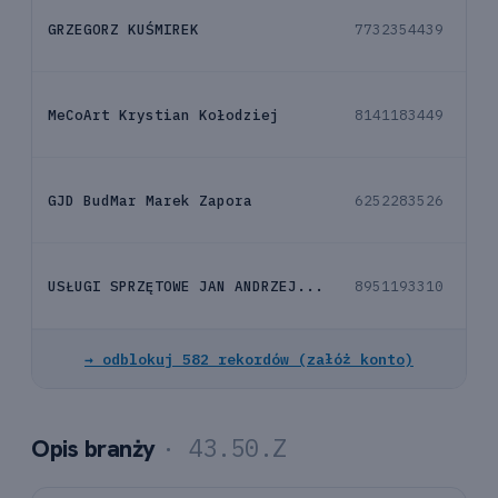
GRZEGORZ KUŚMIREK
7732354439
ko
MeCoArt Krystian Kołodziej
8141183449
ko
GJD BudMar Marek Zapora
6252283526
ko
USŁUGI SPRZĘTOWE JAN ANDRZEJ...
8951193310
ko
→ odblokuj 582 rekordów (załóż konto)
· 43.50.Z
Opis branży