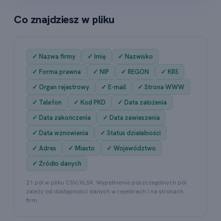
Co znajdziesz w pliku
✓ Nazwa firmy
✓ Imię
✓ Nazwisko
✓ Forma prawna
✓ NIP
✓ REGON
✓ KRS
✓ Organ rejestrowy
✓ E-mail
✓ Strona WWW
✓ Telefon
✓ Kod PKD
✓ Data założenia
✓ Data zakończenia
✓ Data zawieszenia
✓ Data wznowienia
✓ Status działalności
✓ Adres
✓ Miasto
✓ Województwo
✓ Źródło danych
21 pól w pliku CSV/XLSX. Wypełnienie poszczególnych pól
zależy od dostępności danych w rejestrach i na stronach
firm.