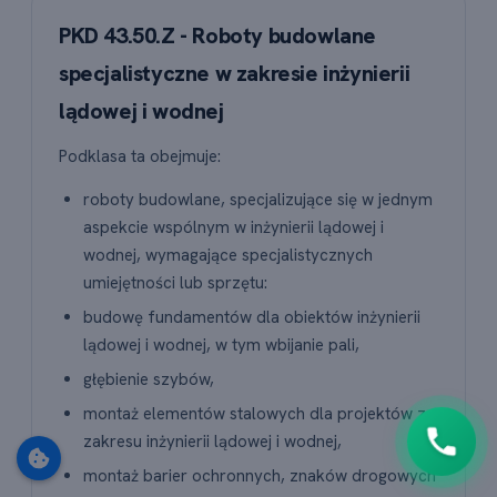
PKD 43.50.Z - Roboty budowlane
specjalistyczne w zakresie inżynierii
lądowej i wodnej
Podklasa ta obejmuje:
roboty budowlane, specjalizujące się w jednym
🇵🇱
+48
aspekcie wspólnym w inżynierii lądowej i
wodnej, wymagające specjalistycznych
Oddzwoń do mnie
umiejętności lub sprzętu:
Klikając "Oddzwoń do mnie" wyrażasz zgodę na
budowę fundamentów dla obiektów inżynierii
kontakt pod podanym numerem.
lądowej i wodnej, w tym wbijanie pali,
Możesz w każdej chwili zrezygnować lub
napisać do nas wiadomość
.
głębienie szybów,
montaż elementów stalowych dla projektów z
zakresu inżynierii lądowej i wodnej,
montaż barier ochronnych, znaków drogowych