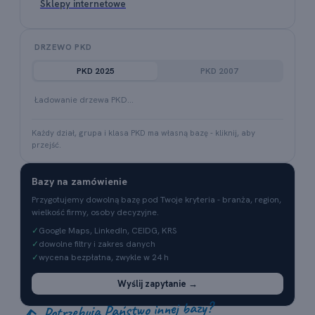
Sklepy internetowe
DRZEWO PKD
PKD 2025
PKD 2007
Ładowanie drzewa PKD…
Każdy dział, grupa i klasa PKD ma własną bazę - kliknij, aby
przejść.
Bazy na zamówienie
Przygotujemy dowolną bazę pod Twoje kryteria - branża, region,
wielkość firmy, osoby decyzyjne.
✓
Google Maps, LinkedIn, CEIDG, KRS
✓
dowolne filtry i zakres danych
✓
wycena bezpłatna, zwykle w 24 h
Wyślij zapytanie →
Potrzebują Państwo innej bazy?