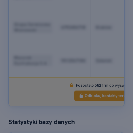
03
+4
12
Grupa Serwisowa
6792456718
Kraków
34
Wiśniewski
67
89
+4
58
Mazurek
9512567184
Gdańsk
71
Dystrybucja S.A.
34
56
Pozostało
582
firm do wyświetle
Odblokuj kontakty teraz
Statystyki bazy danych