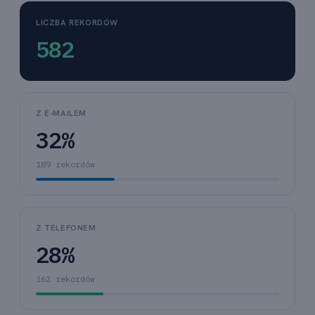
LICZBA REKORDÓW
582
Z E-MAILEM
32%
189 rekordów
Z TELEFONEM
28%
162 rekordów