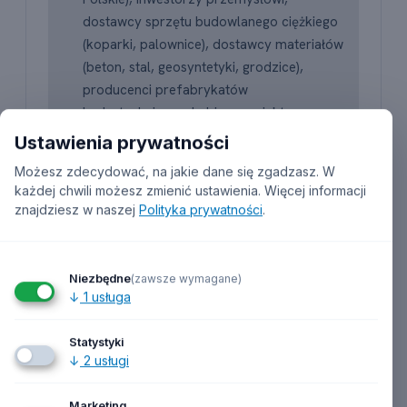
dostawcy sprzętu budowlanego ciężkiego
(koparki, palownice), dostawcy materiałów
(beton, stal, geosyntetyki, grodzice),
producenci prefabrykatów
hydrotechnicznych, biura projektowe
inżynierskie, doradcy środowiskowi, banki
Ustawienia prywatności
i fundusze UE.
Możesz zdecydować, na jakie dane się zgadzasz. W
każdej chwili możesz zmienić ustawienia.
Więcej informacji
znajdziesz w naszej
Polityka prywatności
.
Do kogo jest skierowana ta baza?
Najczęściej korzystają z niej:
Niezbędne
(zawsze wymagane)
↓
1
usługa
Działy sprzedaży B2B
- przy kampaniach
outbound, cold callingu i mailingu.
Statystyki
Zespoły marketingu
- przy planowaniu
↓
2
usługi
kampanii regionalnych i segmentacji
Marketing