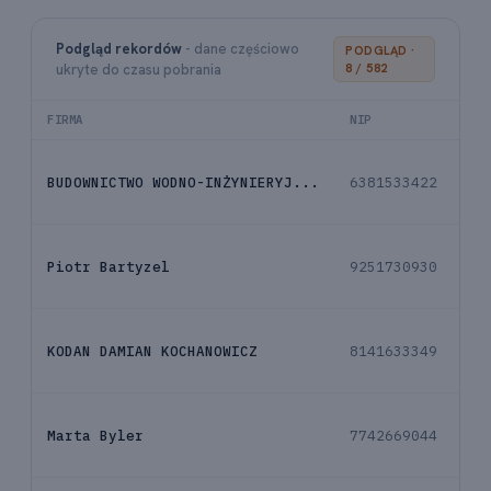
Podgląd rekordów
- dane częściowo
PODGLĄD ·
ukryte do czasu pobrania
8 / 582
FIRMA
NIP
E-M
BUDOWNICTWO WODNO-INŻYNIERYJ...
6381533422
ko
Piotr Bartyzel
9251730930
ko
KODAN DAMIAN KOCHANOWICZ
8141633349
ko
Marta Byler
7742669044
ko