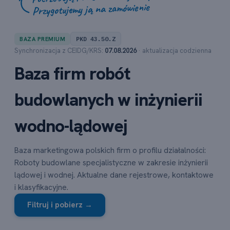
Przygotujemy ją na zamówienie
PKD 43.50.Z
BAZA PREMIUM
Synchronizacja z CEIDG/KRS:
07.08.2026
· aktualizacja codzienna
Baza firm robót
budowlanych w inżynierii
wodno-lądowej
Baza marketingowa polskich firm o profilu działalności:
Roboty budowlane specjalistyczne w zakresie inżynierii
lądowej i wodnej. Aktualne dane rejestrowe, kontaktowe
i klasyfikacyjne.
Filtruj i pobierz →