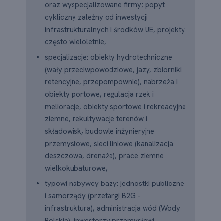
oraz wyspecjalizowane firmy; popyt
cykliczny zależny od inwestycji
infrastrukturalnych i środków UE, projekty
często wieloletnie,
specjalizacje: obiekty hydrotechniczne
(wały przeciwpowodziowe, jazy, zbiorniki
retencyjne, przepompownie), nabrzeża i
obiekty portowe, regulacja rzek i
melioracje, obiekty sportowe i rekreacyjne
ziemne, rekultywacje terenów i
składowisk, budowle inżynieryjne
przemysłowe, sieci liniowe (kanalizacja
deszczowa, drenaże), prace ziemne
wielkokubaturowe,
typowi nabywcy bazy: jednostki publiczne
i samorządy (przetargi B2G -
infrastruktura), administracja wód (Wody
Polskie), inwestorzy przemysłowi,