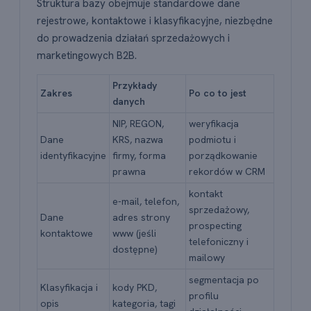
Struktura bazy obejmuje standardowe dane
rejestrowe, kontaktowe i klasyfikacyjne, niezbędne
do prowadzenia działań sprzedażowych i
marketingowych B2B.
Przykłady
Zakres
Po co to jest
danych
NIP, REGON,
weryfikacja
Dane
KRS, nazwa
podmiotu i
identyfikacyjne
firmy, forma
porządkowanie
prawna
rekordów w CRM
kontakt
e-mail, telefon,
sprzedażowy,
Dane
adres strony
prospecting
kontaktowe
www (jeśli
telefoniczny i
dostępne)
mailowy
segmentacja po
Klasyfikacja i
kody PKD,
profilu
opis
kategoria, tagi