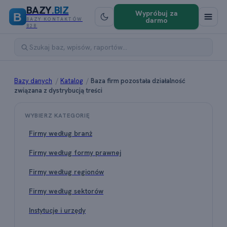
BAZY
.BIZ
Wypróbuj za
B
darmo
BAZY KONTAKTÓW
B2B
Bazy danych
/
Katalog
/
Baza firm pozostała działalność
związana z dystrybucją treści
WYBIERZ KATEGORIĘ
Firmy według branż
Firmy według formy prawnej
Firmy według regionów
Firmy według sektorów
Instytucje i urzędy