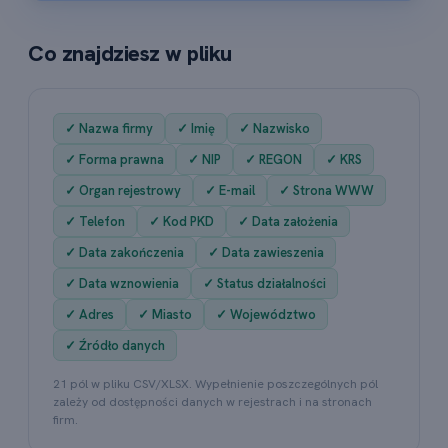
Co znajdziesz w pliku
✓ Nazwa firmy
✓ Imię
✓ Nazwisko
✓ Forma prawna
✓ NIP
✓ REGON
✓ KRS
✓ Organ rejestrowy
✓ E-mail
✓ Strona WWW
✓ Telefon
✓ Kod PKD
✓ Data założenia
✓ Data zakończenia
✓ Data zawieszenia
✓ Data wznowienia
✓ Status działalności
✓ Adres
✓ Miasto
✓ Województwo
✓ Źródło danych
21 pól w pliku CSV/XLSX. Wypełnienie poszczególnych pól
zależy od dostępności danych w rejestrach i na stronach
firm.