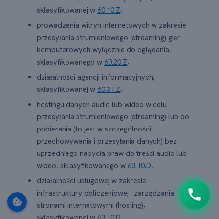
sklasyfikowanej w
60.10.Z
,
prowadzenia witryn internetowych w zakresie
przesyłania strumieniowego (streaming) gier
komputerowych wyłącznie do oglądania,
sklasyfikowanego w
60.20.Z
,
działalności agencji informacyjnych,
sklasyfikowanej w
60.31.Z
,
🇵🇱
+48
hostingu danych audio lub wideo w celu
przesyłania strumieniowego (streaming) lub do
Oddzwoń do mnie
pobierania (to jest w szczególności
Klikając "Oddzwoń do mnie" wyrażasz zgodę na
przechowywania i przesyłania danych) bez
kontakt pod podanym numerem.
Możesz w każdej chwili zrezygnować lub
uprzedniego nabycia praw do treści audio lub
napisać do nas wiadomość
.
wideo, sklasyfikowanego w
63.10.D
,
działalności usługowej w zakresie
infrastruktury obliczeniowej i zarządzania
stronami internetowymi (hosting),
sklasyfikowanej w
63.10.D
,