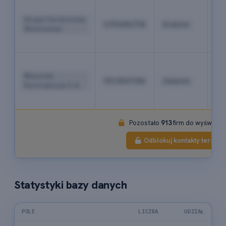
+4
12
Grupa Serwisowa
6792456718
Kraków
34
Wiśniewski
67
89
+4
58
Mazurek
9512567184
Gdańsk
71
Dystrybucja S.A.
34
56
Pozostało
913
firm do wyświetle
Odblokuj kontakty teraz
Statystyki bazy danych
POLE
LICZBA
UDZIAŁ