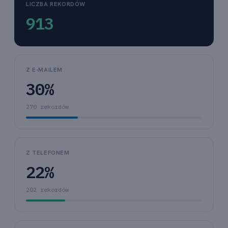
LICZBA REKORDÓW
913
Z E-MAILEM
30%
270 rekordów
Z TELEFONEM
22%
202 rekordów