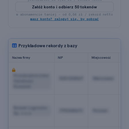
Załóż konto i odbierz 50 tokenów
w abonamencie taniej - od 0,04 zł / rekord netto
masz konto? zaloguj się, by pobrać
Przykładowe rekordy z bazy
Nazwa firmy
NIP
Miejscowość
Tele
+4
22
Przedsiębiorstwo
5251234567
Warszawa
52
Handlowe
04
Kowalski
18
+4
61
Nowak Logistyka
7792345671
Poznań
84
Sp. z o.o.
19
03