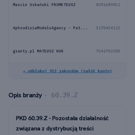
Marcin Urbański PROMETEUSZ
8381689852
ko
AphrodisiaModelsAgency - Pat...
5170454122
ko
granty.pl MATEUSZ HUK
7542702280
ko
→ odblokuj 913 rekordów (załóż konto)
· 60.39.Z
Opis branży
PKD 60.39.Z - Pozostała działalność
związana z dystrybucją treści