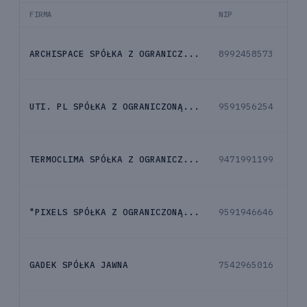
FIRMA
NIP
E-M
ARCHISPACE SPÓŁKA Z OGRANICZ...
8992458573
ko
UTI. PL SPÓŁKA Z OGRANICZONĄ...
9591956254
ko
TERMOCLIMA SPÓŁKA Z OGRANICZ...
9471991199
ko
"PIXELS SPÓŁKA Z OGRANICZONĄ...
9591946646
ko
GADEK SPÓŁKA JAWNA
7542965016
ko