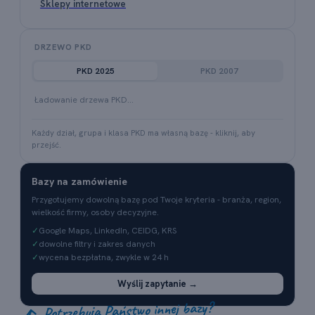
Sklepy internetowe
DRZEWO PKD
PKD 2025
PKD 2007
Ładowanie drzewa PKD…
Każdy dział, grupa i klasa PKD ma własną bazę - kliknij, aby
przejść.
Bazy na zamówienie
Przygotujemy dowolną bazę pod Twoje kryteria - branża, region,
wielkość firmy, osoby decyzyjne.
✓
Google Maps, LinkedIn, CEIDG, KRS
✓
dowolne filtry i zakres danych
✓
wycena bezpłatna, zwykle w 24 h
Wyślij zapytanie →
Potrzebują Państwo innej bazy?