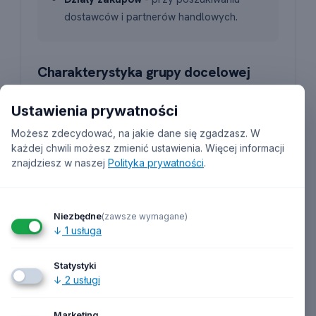
dostawców i partnerów handlowych.
Charakterystyka grupy docelowej
Podmioty objęte bazą stanowią zróżnicowaną
Ustawienia prywatności
grupę pod względem skali działalności, formy
Możesz zdecydować, na jakie dane się zgadzasz. W
prawnej i lokalizacji. Profil odbiorców można
każdej chwili możesz zmienić ustawienia.
Więcej informacji
doprecyzować przez własną segmentację bazy
znajdziesz w naszej
Polityka prywatności
.
według dostępnych filtrów (PKD, kategoria,
lokalizacja, forma prawna).
Niezbędne
(zawsze wymagane)
Co zawiera lista?
↓
1
usługa
Struktura bazy obejmuje standardowe dane
Statystyki
rejestrowe, kontaktowe i klasyfikacyjne, niezbędne
↓
2
usługi
do prowadzenia działań sprzedażowych i
marketingowych B2B.
Marketing