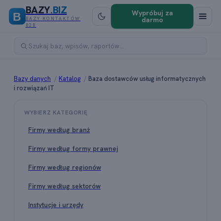
BAZY
.BIZ
Wypróbuj za
B
darmo
BAZY KONTAKTÓW
B2B
Bazy danych
/
Katalog
/
Baza dostawców usług informatycznych
i rozwiązań IT
WYBIERZ KATEGORIĘ
Firmy według branż
Firmy według formy prawnej
Firmy według regionów
Firmy według sektorów
Instytucje i urzędy