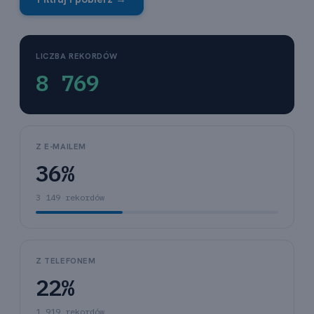
LICZBA REKORDÓW
8 769
Z E-MAILEM
36%
3 149 rekordów
Z TELEFONEM
22%
1 919 rekordów