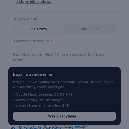
Sklepy internetowe
DRZEWO PKD
PKD 2025
PKD 2007
Ładowanie drzewa PKD…
Każdy dział, grupa i klasa PKD ma własną bazę - kliknij, aby
przejść.
Bazy na zamówienie
Przygotujemy dowolną bazę pod Twoje kryteria - branża, region,
wielkość firmy, osoby decyzyjne.
✓
Google Maps, LinkedIn, CEIDG, KRS
✓
dowolne filtry i zakres danych
✓
wycena bezpłatna, zwykle w 24 h
Wyślij zapytanie →
Potrzebują Państwo innej bazy?