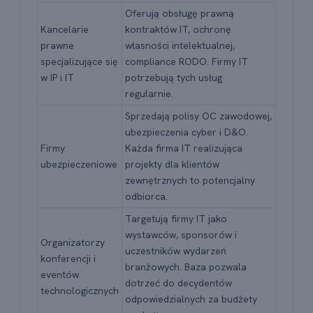
Oferują obsługę prawną
Kancelarie
kontraktów IT, ochronę
prawne
własności intelektualnej,
specjalizujące się
compliance RODO. Firmy IT
w IP i IT
potrzebują tych usług
regularnie.
Sprzedają polisy OC zawodowej,
ubezpieczenia cyber i D&O.
Firmy
Każda firma IT realizująca
ubezpieczeniowe
projekty dla klientów
zewnętrznych to potencjalny
odbiorca.
Targetują firmy IT jako
wystawców, sponsorów i
Organizatorzy
uczestników wydarzeń
konferencji i
branżowych. Baza pozwala
eventów
dotrzeć do decydentów
technologicznych
odpowiedzialnych za budżety