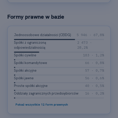
Formy prawne w bazie
Jednoosobowe działalności (CEIDG)
5 946 · 67,8%
Spółki z ograniczoną
2 473 ·
odpowiedzialnością
28,2%
Spółki cywilne
103 · 1,2%
Spółki komandytowe
66 · 0,8%
Spółki akcyjne
57 · 0,7%
Spółki jawne
56 · 0,6%
Proste spółki akcyjne
40 · 0,5%
Oddziały zagranicznych przedsiębiorców
16 · 0,2%
Pokaż wszystkie 12 form prawnych