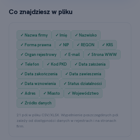
Co znajdziesz w pliku
✓ Nazwa firmy
✓ Imię
✓ Nazwisko
✓ Forma prawna
✓ NIP
✓ REGON
✓ KRS
✓ Organ rejestrowy
✓ E-mail
✓ Strona WWW
✓ Telefon
✓ Kod PKD
✓ Data założenia
✓ Data zakończenia
✓ Data zawieszenia
✓ Data wznowienia
✓ Status działalności
✓ Adres
✓ Miasto
✓ Województwo
✓ Źródło danych
21 pól w pliku CSV/XLSX. Wypełnienie poszczególnych pól
zależy od dostępności danych w rejestrach i na stronach
firm.