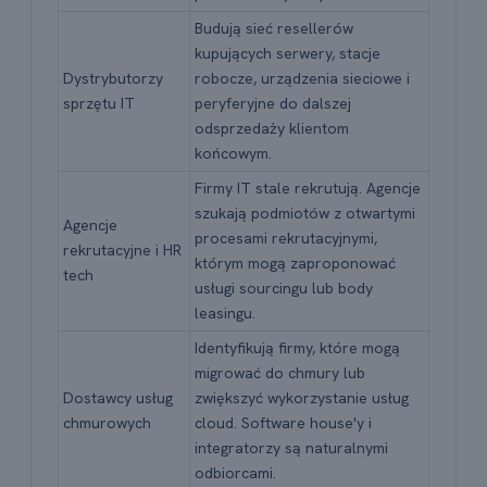
Budują sieć resellerów
kupujących serwery, stacje
Dystrybutorzy
robocze, urządzenia sieciowe i
sprzętu IT
peryferyjne do dalszej
odsprzedaży klientom
końcowym.
Firmy IT stale rekrutują. Agencje
szukają podmiotów z otwartymi
Agencje
procesami rekrutacyjnymi,
rekrutacyjne i HR
którym mogą zaproponować
tech
usługi sourcingu lub body
leasingu.
Identyfikują firmy, które mogą
migrować do chmury lub
Dostawcy usług
zwiększyć wykorzystanie usług
chmurowych
cloud. Software house'y i
integratorzy są naturalnymi
odbiorcami.