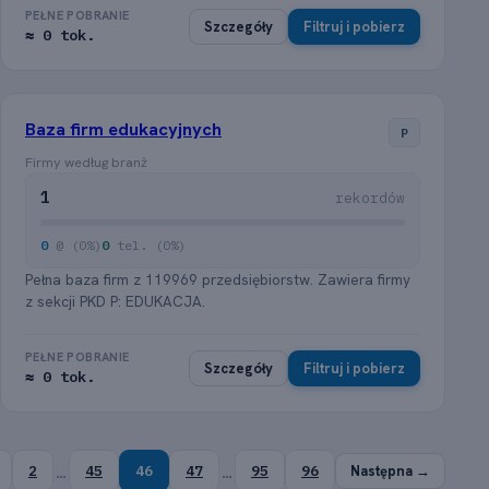
PEŁNE POBRANIE
Szczegóły
Filtruj i pobierz
≈ 0 tok.
Baza firm edukacyjnych
P
Firmy według branż
1
rekordów
0
@ (0%)
0
tel. (0%)
Pełna baza firm z 119969 przedsiębiorstw. Zawiera firmy
z sekcji PKD P: EDUKACJA.
PEŁNE POBRANIE
Szczegóły
Filtruj i pobierz
≈ 0 tok.
…
…
2
45
46
47
95
96
Następna →