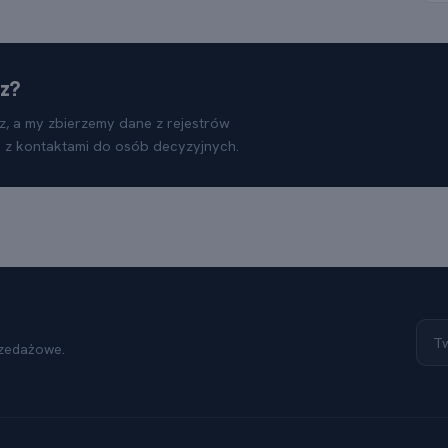
az?
sz, a my zbierzemy dane z rejestrów
m z kontaktami do osób decyzyjnych.
rzedażowe.