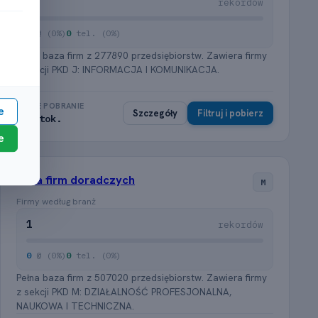
2
rekordów
0
@ (0%)
0
tel. (0%)
Pełna baza firm z 277890 przedsiębiorstw. Zawiera firmy
z sekcji PKD J: INFORMACJA I KOMUNIKACJA.
PEŁNE POBRANIE
e
Szczegóły
Filtruj i pobierz
≈ 0 tok.
e
Baza firm doradczych
M
Firmy według branż
1
rekordów
0
@ (0%)
0
tel. (0%)
Pełna baza firm z 507020 przedsiębiorstw. Zawiera firmy
z sekcji PKD M: DZIAŁALNOŚĆ PROFESJONALNA,
NAUKOWA I TECHNICZNA.