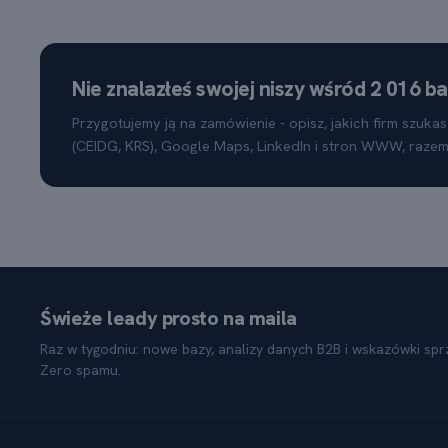
Nie znalazłeś swojej niszy wśród 2 016 b
Przygotujemy ją na zamówienie - opisz, jakich firm szuka
(CEIDG, KRS), Google Maps, LinkedIn i stron WWW, raze
Świeże leady prosto na maila
Raz w tygodniu: nowe bazy, analizy danych B2B i wskazówki sp
Zero spamu.