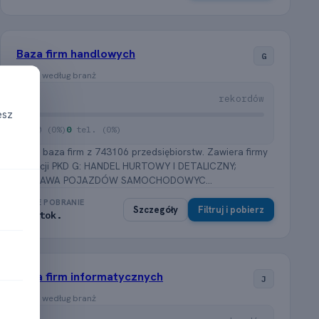
Baza firm handlowych
G
Firmy według branż
15
rekordów
esz
0
@ (0%)
0
tel. (0%)
Pełna baza firm z 743106 przedsiębiorstw. Zawiera firmy
z sekcji PKD G: HANDEL HURTOWY I DETALICZNY;
NAPRAWA POJAZDÓW SAMOCHODOWYC...
PEŁNE POBRANIE
Szczegóły
Filtruj i pobierz
≈ 0 tok.
Baza firm informatycznych
J
Firmy według branż