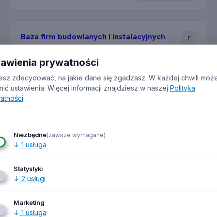
Baza firm budowlanych i instalacyjnych
F
Firmy według branż
tawienia prywatności
6
rekordów
sz zdecydować, na jakie dane się zgadzasz. W każdej chwili moż
nić ustawienia.
Więcej informacji znajdziesz w naszej
Polityka
0
@ (0%)
0
tel. (0%)
atności
.
Pełna baza firm z 648484 przedsiębiorstw. Zawiera firmy
z sekcji PKD F: BUDOWNICTWO.
Niezbędne
(zawsze wymagane)
PEŁNE POBRANIE
Szczegóły
Filtruj i pobierz
↓
1
usługa
≈ 0 tok.
Statystyki
↓
2
usługi
Baza firm hotelarskich
I
Firmy według branż
Marketing
↓
1
usługa