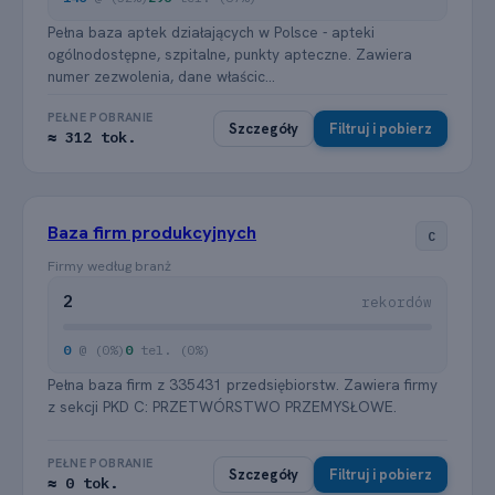
Pełna baza aptek działających w Polsce - apteki
ogólnodostępne, szpitalne, punkty apteczne. Zawiera
numer zezwolenia, dane właścic...
PEŁNE POBRANIE
Szczegóły
Filtruj i pobierz
≈ 312 tok.
Baza firm produkcyjnych
C
Firmy według branż
2
rekordów
0
@ (0%)
0
tel. (0%)
Pełna baza firm z 335431 przedsiębiorstw. Zawiera firmy
z sekcji PKD C: PRZETWÓRSTWO PRZEMYSŁOWE.
PEŁNE POBRANIE
Szczegóły
Filtruj i pobierz
≈ 0 tok.