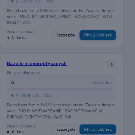
1
@ (50%)
0
tel. (0%)
Pełna baza firm z 36805 przedsiębiorstw. Zawiera firmy z
sekcji PKD A: ROLNICTWO, LEŚNICTWO, ŁOWIECTWO I
RYBACTWO.
PEŁNE POBRANIE
Szczegóły
Filtruj i pobierz
≈ 1 tok.
Baza firm energetycznych
D
Firmy według branż
6
rekordów
0
@ (0%)
0
tel. (0%)
Pełna baza firm z 16362 przedsiębiorstw. Zawiera firmy z
sekcji PKD D: WYTWARZANIE I ZAOPATRYWANIE W
ENERGIĘ ELEKTRYCZNĄ, GAZ, PAR...
PEŁNE POBRANIE
Szczegóły
Filtruj i pobierz
≈ 0 tok.