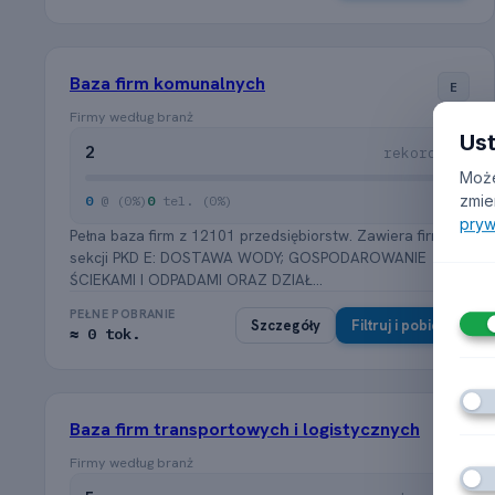
Baza firm komunalnych
E
Firmy według branż
Us
2
rekordów
Może
zmie
0
@ (0%)
0
tel. (0%)
pryw
Pełna baza firm z 12101 przedsiębiorstw. Zawiera firmy z
sekcji PKD E: DOSTAWA WODY; GOSPODAROWANIE
ŚCIEKAMI I ODPADAMI ORAZ DZIAŁ...
PEŁNE POBRANIE
Szczegóły
Filtruj i pobierz
≈ 0 tok.
Baza firm transportowych i logistycznych
H
Firmy według branż