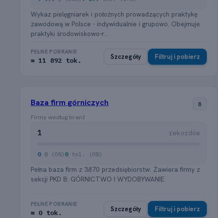
Wykaz pielęgniarek i położnych prowadzących praktykę
zawodową w Polsce - indywidualnie i grupowo. Obejmuje
praktyki środowiskowo-r...
PEŁNE POBRANIE
Szczegóły
Filtruj i pobierz
≈ 11 892 tok.
Baza firm górniczych
B
Firmy według branż
1
rekordów
0
@ (0%)
0
tel. (0%)
Pełna baza firm z 3870 przedsiębiorstw. Zawiera firmy z
sekcji PKD B: GÓRNICTWO I WYDOBYWANIE.
PEŁNE POBRANIE
Szczegóły
Filtruj i pobierz
≈ 0 tok.