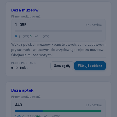
Baza muzeów
Firmy według branż
1 055
rekordów
0
@ (0%)
0
tel. (0%)
Wykaz polskich muzeów - państwowych, samorządowych i
prywatnych - wpisanych do urzędowego rejestru muzeów.
Obejmuje muzea wszystki...
PEŁNE POBRANIE
Szczegóły
Filtruj i pobierz
≈ 0 tok.
Baza aptek
Firmy według branż
440
rekordów
140
@ (32%)
296
tel. (67%)