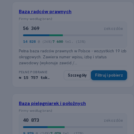
Baza radców prawnych
Firmy według branż
56 369
rekordów
14 828
@ (26%)
7 600
tel. (13%)
Pełna baza radców prawnych w Polsce - wszystkich 19 izb
okręgowych. Zawiera numer wpisu, izbę i status
zawodowy (wykonuje zawód /...
PEŁNE POBRANIE
Szczegóły
Filtruj i pobierz
≈ 15 757 tok.
Baza pielęgniarek i położnych
Firmy według branż
40 873
rekordów
9 979
@ (24%)
7 079
tel. (17%)