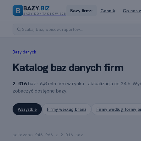
BAZY
.BIZ
B
Bazy firm
Cennik
Co nas 
BAZY KONTAKTÓW B2B
Bazy danych
Katalog baz danych firm
2 016
baz · 6,8 mln firm w rynku · aktualizacja co 24 h. Wy
zobaczyć dostępne bazy.
Wszystkie
Firmy według branż
Firmy według formy p
pokazano 946–966 z 2 016 baz