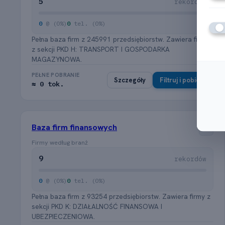
5
rekordów
0
@ (0%)
0
tel. (0%)
Pełna baza firm z 245991 przedsiębiorstw. Zawiera firmy
z sekcji PKD H: TRANSPORT I GOSPODARKA
MAGAZYNOWA.
PEŁNE POBRANIE
Szczegóły
Filtruj i pobierz
≈ 0 tok.
Baza firm finansowych
K
Firmy według branż
9
rekordów
0
@ (0%)
0
tel. (0%)
Pełna baza firm z 93254 przedsiębiorstw. Zawiera firmy z
sekcji PKD K: DZIAŁALNOŚĆ FINANSOWA I
UBEZPIECZENIOWA.