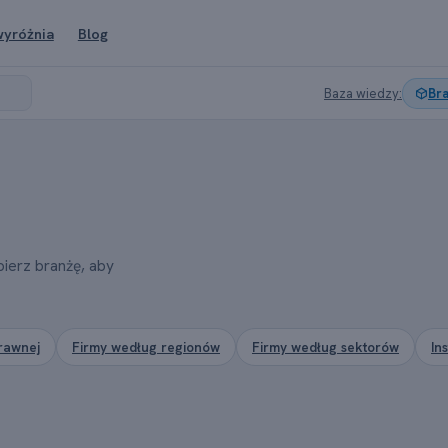
wyróżnia
Blog
Baza wiedzy:
Br
bierz branżę, aby
rawnej
Firmy według regionów
Firmy według sektorów
In