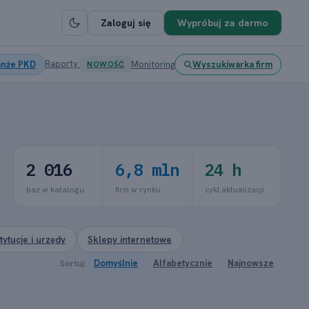
Zaloguj się
Wypróbuj za darmo
Raporty
anże PKD
Monitoring
Wyszukiwarka firm
NOWOŚĆ
2 016
6,8 mln
24 h
baz w katalogu
firm w rynku
cykl aktualizacji
stytucje i urzędy
Sklepy internetowe
Sortuj:
Domyślnie
Alfabetycznie
Najnowsze