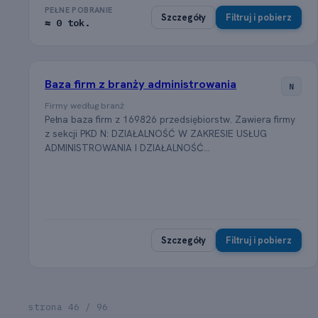
PEŁNE POBRANIE
Szczegóły
Filtruj i pobierz
≈ 0 tok.
Baza firm z branży administrowania
N
Firmy według branż
Pełna baza firm z 169826 przedsiębiorstw. Zawiera firmy
z sekcji PKD N: DZIAŁALNOŚĆ W ZAKRESIE USŁUG
ADMINISTROWANIA I DZIAŁALNOŚĆ...
Szczegóły
Filtruj i pobierz
strona 46 / 96