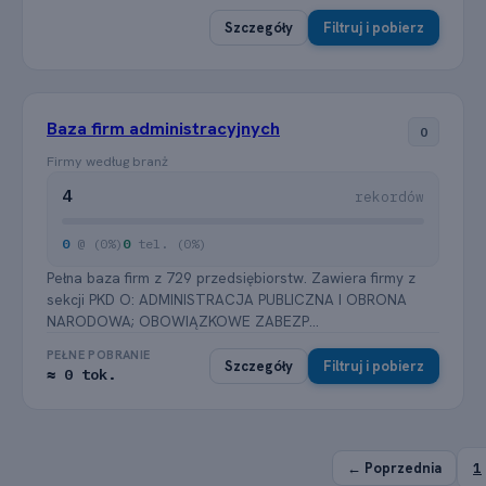
Szczegóły
Filtruj i pobierz
Baza firm administracyjnych
O
Firmy według branż
4
rekordów
0
@ (0%)
0
tel. (0%)
Pełna baza firm z 729 przedsiębiorstw. Zawiera firmy z
sekcji PKD O: ADMINISTRACJA PUBLICZNA I OBRONA
NARODOWA; OBOWIĄZKOWE ZABEZP...
PEŁNE POBRANIE
Szczegóły
Filtruj i pobierz
≈ 0 tok.
← Poprzednia
1