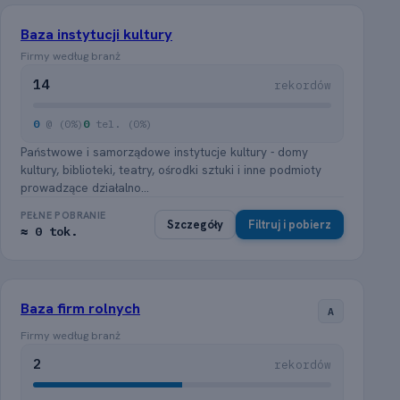
Baza instytucji kultury
Firmy według branż
14
rekordów
0
@ (0%)
0
tel. (0%)
Państwowe i samorządowe instytucje kultury - domy
kultury, biblioteki, teatry, ośrodki sztuki i inne podmioty
prowadzące działalno...
PEŁNE POBRANIE
Szczegóły
Filtruj i pobierz
≈ 0 tok.
Baza firm rolnych
A
Firmy według branż
2
rekordów